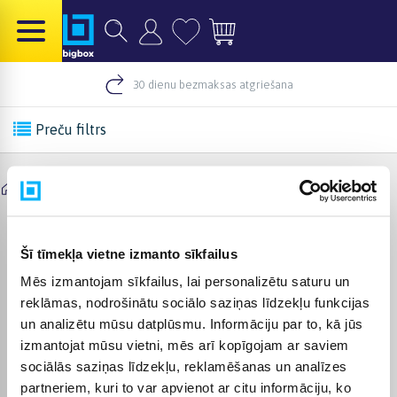
30 dienu bezmaksas atgriešana
Preču filtrs
/
Datori, konsoles, spēles
/
Datoru daļas
/
Optiskās ierīces
PAYOT Optiskās ierīces
Šī tīmekļa vietne izmanto sīkfailus
Mēs izmantojam sīkfailus, lai personalizētu saturu un
reklāmas, nodrošinātu sociālo saziņas līdzekļu funkcijas
BUJ
un analizētu mūsu datplūsmu. Informāciju par to, kā jūs
izmantojat mūsu vietni, mēs arī kopīgojam ar saviem
TOP 5 vislabāk pārdoti Optiskās ierīces
sociālās saziņas līdzekļu, reklamēšanas un analīzes
partneriem, kuri to var apvienot ar citu informāciju, ko