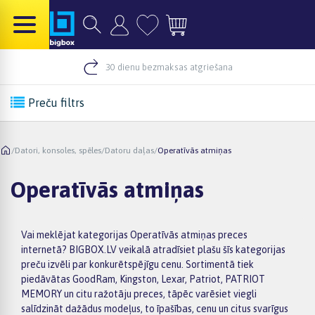
30 dienu bezmaksas atgriešana
Preču filtrs
/
Datori, konsoles, spēles
/
Datoru daļas
/
Operatīvās atmiņas
Operatīvās atmiņas
Vai meklējat kategorijas Operatīvās atmiņas preces
internetā? BIGBOX.LV veikalā atradīsiet plašu šīs kategorijas
preču izvēli par konkurētspējīgu cenu. Sortimentā tiek
piedāvātas GoodRam, Kingston, Lexar, Patriot, PATRIOT
MEMORY un citu ražotāju preces, tāpēc varēsiet viegli
salīdzināt dažādus modeļus, to īpašības, cenu un citus svarīgus