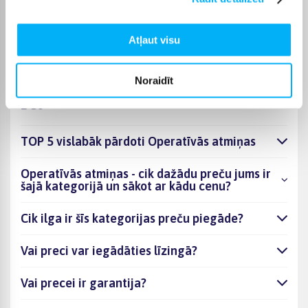
Izvēlēto preci no kategorijas Operatīvās atmiņas piegādāsim
norādītajā termiņā, lai pirkumu internetā varētu saņemt jums
ērtā veidā.
Atļaut visu
Noraidīt
BUJ
TOP 5 vislabāk pārdoti Operatīvās atmiņas
Operatīvās atmiņas - cik dažādu preču jums ir
šajā kategorijā un sākot ar kādu cenu?
Cik ilga ir šīs kategorijas preču piegāde?
Vai preci var iegādāties līzingā?
Vai precei ir garantija?