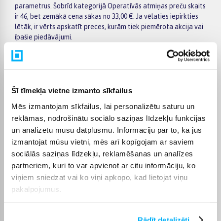
parametrus. Šobrīd kategorijā Operatīvās atmiņas preču skaits
ir 46, bet zemākā cena sākas no 33,00 €. Ja vēlaties iepirkties
lētāk, ir vērts apskatīt preces, kurām tiek piemērota akcija vai
īpašie piedāvājumi.
BIGBOX.LV palīdz ātri atrast piemērotāko izvēli: kreisajā pusē
esošie filtri ļauj atlasīt kategorijas Operatīvās atmiņas preces
pēc ražotāja, cenas, īpašībām un citiem aktuāliem kritērijiem.
Preču sarakstā varat ātri salīdzināt piedāvājumus, bet
Šī tīmekļa vietne izmanto sīkfailus
konkrētās preces lapā atradīsiet plašāku informāciju par
Mēs izmantojam sīkfailus, lai personalizētu saturu un
tehniskajiem datiem, piegādes termiņu, apmaksas iespējām un
pirkuma nosacījumiem. Tas palīdz ērtāk pieņemt lēmumu un
reklāmas, nodrošinātu sociālo saziņas līdzekļu funkcijas
pasūtīt izvēlēto preci internetā.
un analizētu mūsu datplūsmu. Informāciju par to, kā jūs
izmantojat mūsu vietni, mēs arī kopīgojam ar saviem
BIGBOX.LV piedāvā iespēju par pirkumu norēķināties 6
sociālās saziņas līdzekļu, reklamēšanas un analīzes
vienādos maksājumos, tāpēc izvēlēto preci var iegādāties
ērtāk, sadalot maksājumu vairākās daļās. Piegāde tiek
partneriem, kuri to var apvienot ar citu informāciju, ko
nodrošināta visā Latvijā: uz pakomātiem no 2,99 €, bet
viņiem sniedzat vai ko viņi apkopo, kad lietojat viņu
pasūtījumiem virs 499 € piegāde uz pakomātu ir bez maksas;
pakalpojumus.
kurjera piegāde maksā no 3,99 €. Precīzs katras preces
piegādes termiņš vienmēr ir norādīts konkrētās preces lapā.
Rādīt detalizēti