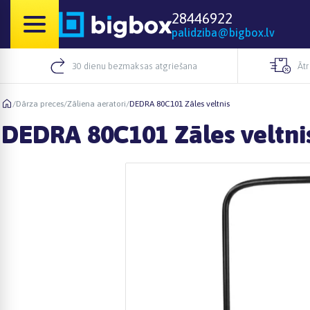
28446922
palidziba@bigbox.lv
30 dienu bezmaksas atgriešana
Āt
/
Dārza preces
/
Zāliena aeratori
/
DEDRA 80C101 Zāles veltnis
DEDRA 80C101 Zāles veltni