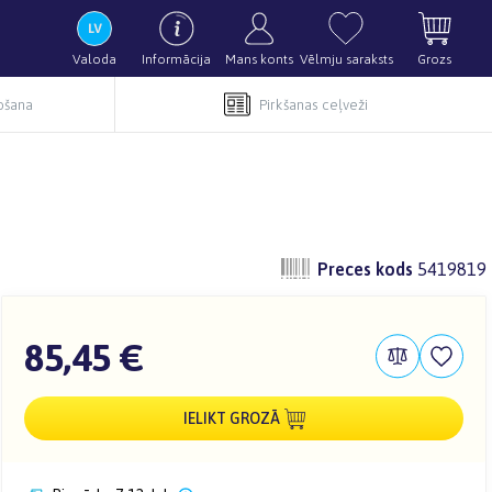
Valoda
Informācija
Mans konts
Vēlmju saraksts
Grozs
pošana
Pirkšanas ceļveži
Preces kods
5419819
85,45 €
IELIKT GROZĀ