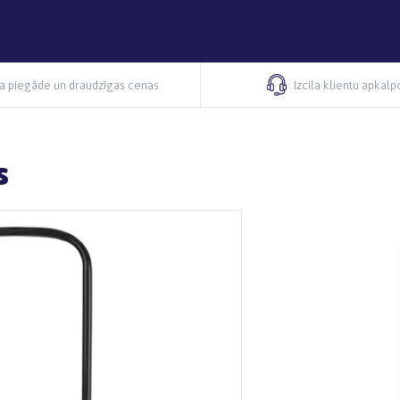
ra piegāde un draudzīgas cenas
Izcila klientu apkal
s