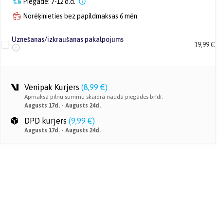
Piegāde: 7-12 d.d.
Norēķinieties bez papildmaksas 6 mēn.
Uznešanas/izkraušanas pakalpojums
19,99 €
Venipak Kurjers
(
8,99 €
)
Apmaksā pilnu summu skaidrā naudā piegādes brīdī.
Augusts 17d. - Augusts 24d.
DPD kurjers
(
9,99 €
)
Augusts 17d. - Augusts 24d.