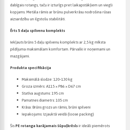
dabīgais rotangs, taču ir izturīgs pret laikapstākļiem un viegli
kopjams. Metāla rāmis ar brūnu pulverkrāsu nodrošina rūsas
aizsardzību un ilgstošu stabilitāti.
Ērts 5 daļu spilvenu komplekts
Iekļauts brūns 5 daļu spilvenu komplekts ar 2,5
kg m
ī
ksta
pild
ī
juma maksim
ā
lam komfortam. P
ā
rvalki ir no
ņ
emami un
mazg
ā
jami.
Produkta specifikācija
Maksimālā slodze: 120–130
kg
Groza izmērs: A115 × P86 × D67
cm
Statīva augstums: 195
cm
Pamatnes diametrs: 105
cm
Krāsa: Brūns grozs un rāmis, brūni spilveni
Iepakojums: Izjauktā veidā (loose packing)
Šis
PE rotanga karājamais šūpuļkrēsls
ir ideāli piemērots