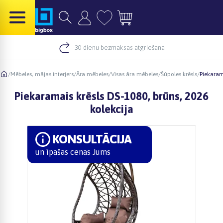
30 dienu bezmaksas atgriešana
/
Mēbeles, mājas interjers
/
Āra mēbeles
/
Visas āra mēbeles
/
Šūpoles krēsls
/
Piekaram
Piekaramais krēsls DS-1080, brūns, 2026
kolekcija
KONSULTĀCIJA
un īpašas cenas Jums