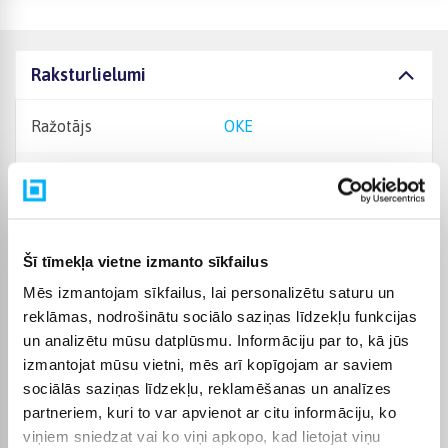
Raksturlielumi
Ražotājs
OKE
Piekaramo krēslu tips
Vientuļa
Garantijas laiks
24 mēn.
Šī tīmekļa vietne izmanto sīkfailus
Mēbeļu kopšanas un
Mēs izmantojam sīkfailus, lai personalizētu saturu un
drošības ieteikumi:
Mēbeles ieteicams tīrīt ar
reklāmas, nodrošinātu sociālo saziņas līdzekļu funkcijas
mīkstu drānu vai
un analizētu mūsu datplūsmu. Informāciju par to, kā jūs
speciāliem mēbeļu
izmantojat mūsu vietni, mēs arī kopīgojam ar saviem
kopšanas līdzekļiem,
izvairoties no agresīviem
sociālās saziņas līdzekļu, reklamēšanas un analīzes
ķīmiskiem un abrazīviem
partneriem, kuri to var apvienot ar citu informāciju, ko
tīrīšanas līdzekļiem.
viņiem sniedzat vai ko viņi apkopo, kad lietojat viņu
Auduma, gobelēna vai