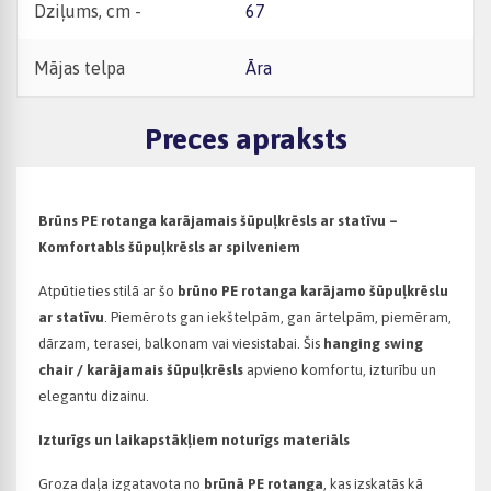
Dziļums, cm -
67
Mājas telpa
Āra
Preces apraksts
Brūns PE rotanga karājamais šūpuļkrēsls ar statīvu –
Komfortabls šūpuļkrēsls ar spilveniem
Atpūtieties stilā ar šo
brūno PE rotanga karājamo šūpuļkrēslu
ar statīvu
. Piemērots gan iekštelpām, gan ārtelpām, piemēram,
dārzam, terasei, balkonam vai viesistabai. Šis
hanging swing
chair / karājamais šūpuļkrēsls
apvieno komfortu, izturību un
elegantu dizainu.
Izturīgs un laikapstākļiem noturīgs materiāls
Groza daļa izgatavota no
brūnā PE rotanga
, kas izskatās kā