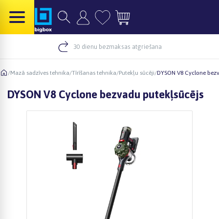
30 dienu bezmaksas atgriešana
/
Mazā sadzīves tehnika
/
Tīrīšanas tehnika
/
Putekļu sūcēji
/
DYSON V8 Cyclone bezv
DYSON V8 Cyclone bezvadu putekļsūcējs