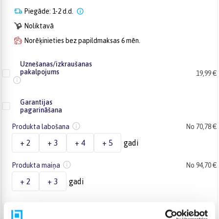
Piegāde: 1-2 d.d.
Noliktavā
Norēķinieties bez papildmaksas 6 mēn.
Uznešanas/izkraušanas
pakalpojums
19,99 €
Garantijas
pagarināšana
Produkta labošana
No 70,78 €
+ 2
+ 3
+ 4
+ 5
gadi
Produkta maiņa
No 94,70 €
+ 2
+ 3
gadi