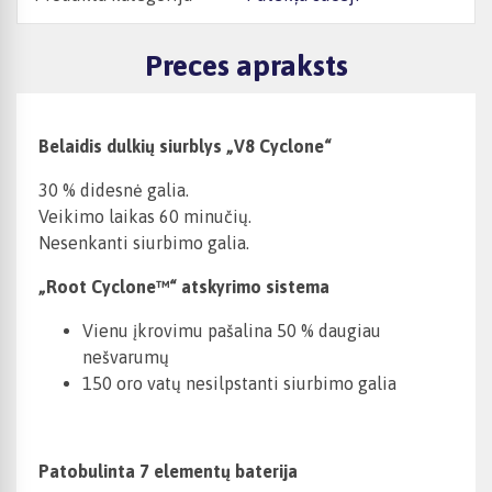
Preces apraksts
Belaidis dulkių siurblys „V8 Cyclone“
30 % didesnė galia.
Veikimo laikas 60 minučių.
Nesenkanti siurbimo galia.
„Root Cyclone™“ atskyrimo sistema
Vienu įkrovimu pašalina 50 % daugiau
nešvarumų
150 oro vatų nesilpstanti siurbimo galia
Patobulinta 7 elementų baterija