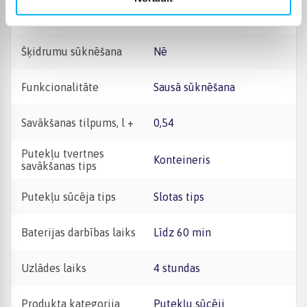
Pašattīrīšanās stacija
Nē
Šķidrumu sūknēšana
Nē
Funkcionalitāte
Sausā sūknēšana
Savākšanas tilpums, l +
0,54
Putekļu tvertnes
Konteineris
savākšanas tips
Putekļu sūcēja tips
Slotas tips
Baterijas darbības laiks
Līdz 60 min
Uzlādes laiks
4 stundas
Produkta kategorija
Putekļu sūcēji