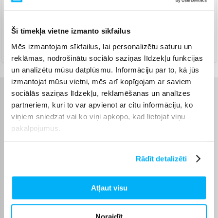
Venipak Kurjers
(
8,99 €
)
Apmaksā pilnu summu skaidrā naudā piegādes brīdī.
Augusts 10d. - Augusts 11d.
Šī tīmekļa vietne izmanto sīkfailus
DPD kurjers
(
9,99 €
)
Mēs izmantojam sīkfailus, lai personalizētu saturu un
Augusts 10d. - Augusts 11d.
reklāmas, nodrošinātu sociālo saziņas līdzekļu funkcijas
un analizētu mūsu datplūsmu. Informāciju par to, kā jūs
izmantojat mūsu vietni, mēs arī kopīgojam ar saviem
sociālās saziņas līdzekļu, reklamēšanas un analīzes
Raksturlielumi
partneriem, kuri to var apvienot ar citu informāciju, ko
viņiem sniedzat vai ko viņi apkopo, kad lietojat viņu
Ražotājs
Dyson
pakalpojumus.
Paklāju tīrīšanai,
Uzgaļa veids
Kombinēts, Parketam
Rādīt detalizēti
Bezvadu
Bezvadu
Atļaut visu
Darbības laiks ar pilnu
60
uzlādi, līdz, min.
Noraidīt