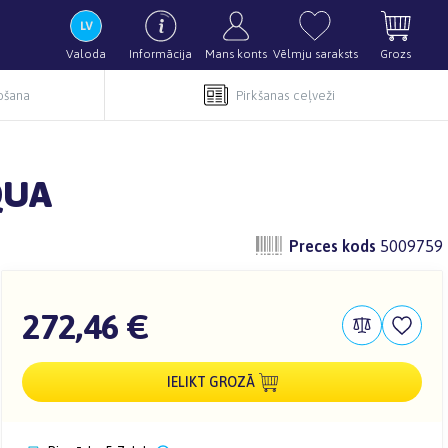
Valoda
Informācija
Mans konts
Vēlmju saraksts
Grozs
pošana
Pirkšanas ceļveži
AQUA
Preces kods
5009759
272,46 €
IELIKT GROZĀ