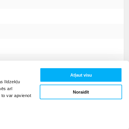
Atļaut visu
s līdzekļu
mēs arī
Noraidīt
 to var apvienot