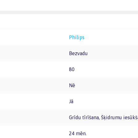
Philips
Bezvadu
80
Nē
Jā
Grīdu tīrīšana, Šķidrumu iesūk
24 mēn.