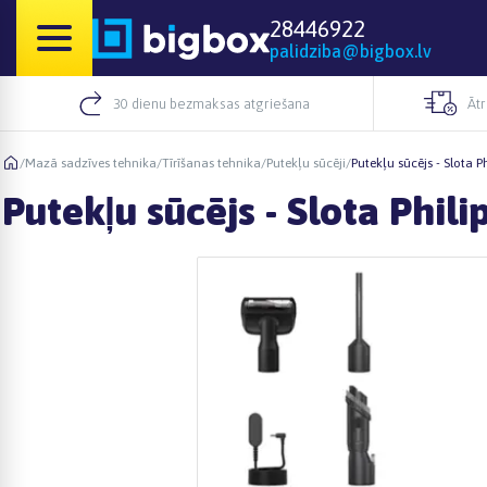
28446922
palidziba@bigbox.lv
30 dienu bezmaksas atgriešana
Āt
/
Mazā sadzīves tehnika
/
Tīrīšanas tehnika
/
Putekļu sūcēji
/
Putekļu sūcējs - Slota 
Putekļu sūcējs - Slota Phi