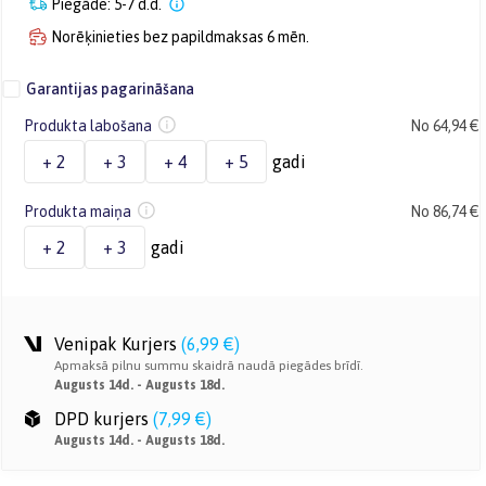
Piegāde: 5-7 d.d.
Norēķinieties bez papildmaksas 6 mēn.
Garantijas pagarināšana
Produkta labošana
No 64,94 €
+ 2
+ 3
+ 4
+ 5
gadi
Produkta maiņa
No 86,74 €
+ 2
+ 3
gadi
Venipak Kurjers
(
6,99 €
)
Apmaksā pilnu summu skaidrā naudā piegādes brīdī.
Augusts 14d. - Augusts 18d.
DPD kurjers
(
7,99 €
)
Augusts 14d. - Augusts 18d.