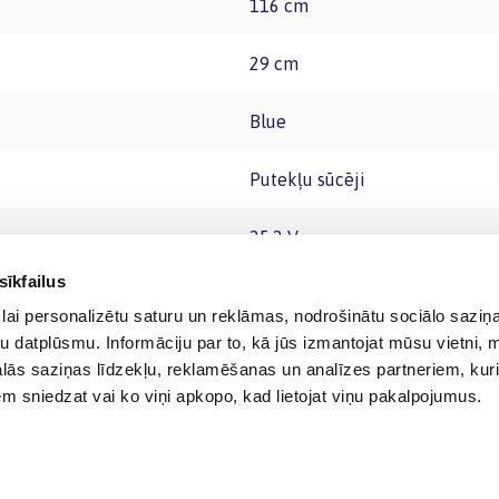
116 cm
29 cm
Blue
Putekļu sūcēji
25.2 V
sīkfailus
lai personalizētu saturu un reklāmas, nodrošinātu sociālo saziņa
u datplūsmu. Informāciju par to, kā jūs izmantojat mūsu vietni, 
ās saziņas līdzekļu, reklamēšanas un analīzes partneriem, kuri
iem sniedzat vai ko viņi apkopo, kad lietojat viņu pakalpojumus.
© 2012-
2026
BIGBOX.LV