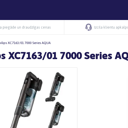
ra piegāde un draudzīgas cenas
Izcila klientu apkal
Philips XC7163/01 7000 Series AQUA
lips XC7163/01 7000 Series 