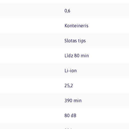
0,6
Konteineris
Slotas tips
Līdz 80 min
Li-ion
25,2
390 min
80 dB