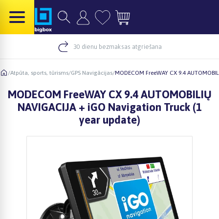
30 dienu bezmaksas atgriešana
/
Atpūta, sports, tūrisms
/
GPS Navigācijas
/
MODECOM FreeWAY CX 9.4 AUTOMOBILIŲ 
MODECOM FreeWAY CX 9.4 AUTOMOBILIŲ
NAVIGACIJA + iGO Navigation Truck (1
year update)