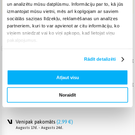
IELIKT GROZĀ
un analizētu mūsu datplūsmu. Informāciju par to, kā jūs
izmantojat mūsu vietni, mēs arī kopīgojam ar saviem
sociālās saziņas līdzekļu, reklamēšanas un analīzes
Piegāde: 7-12 d.d.
partneriem, kuri to var apvienot ar citu informāciju, ko
Norēķinieties bez papildmaksas 6 mēn.
viņiem sniedzat vai ko viņi apkopo, kad lietojat viņu
pakalpojumus.
Garantijas
pagarināšana
Rādīt detalizēti
Produkta labošana
No 53,39 €
+ 2
+ 3
+ 4
+ 5
gadi
Atļaut visu
Produkta maiņa
No 70,99 €
+ 2
+ 3
gadi
Noraidīt
Venipak pakomāts
(
2,99 €
)
Augusts 17d. - Augusts 24d.