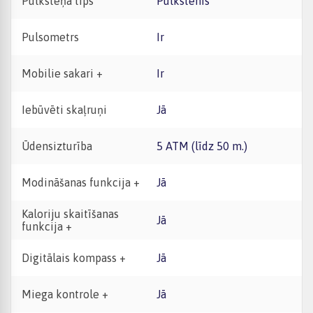
Pulksteņa tips
Pulkstenis
Pulsometrs
Ir
Mobilie sakari +
Ir
Iebūvēti skaļruņi
Jā
Ūdensizturība
5 ATM (līdz 50 m.)
Modināšanas funkcija +
Jā
Kaloriju skaitīšanas
Jā
funkcija +
Digitālais kompass +
Jā
Miega kontrole +
Jā