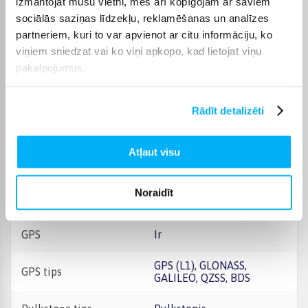
izmantojat mūsu vietni, mēs arī kopīgojam ar saviem
sociālās saziņas līdzekļu, reklamēšanas un analīzes
Ekrāna veids
OLED/AMOLED
partneriem, kuri to var apvienot ar citu informāciju, ko
viņiem sniedzat vai ko viņi apkopo, kad lietojat viņu
Ekrāna izšķirtspēja
448 x 368
pakalpojumus.
Komplektēšanas valsts
Ķīna
Rādīt detalizēti
Bluetooth savienojums
Jā
Atļaut visu
Skārienekrāns +
Jā
Noraidīt
Baterijas darbības laiks
Līdz 1. dienai
GPS
Ir
GPS (L1), GLONASS,
GPS tips
GALILEO, QZSS, BDS