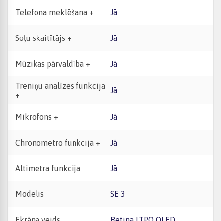
Telefona meklēšana +
Jā
Soļu skaitītājs +
Jā
Mūzikas pārvaldība +
Jā
Treniņu analīzes funkcija
Jā
+
Mikrofons +
Jā
Chronometro funkcija +
Jā
Altimetra funkcija
Jā
Modelis
SE 3
Ekrāna veids
Retina LTPO OLED