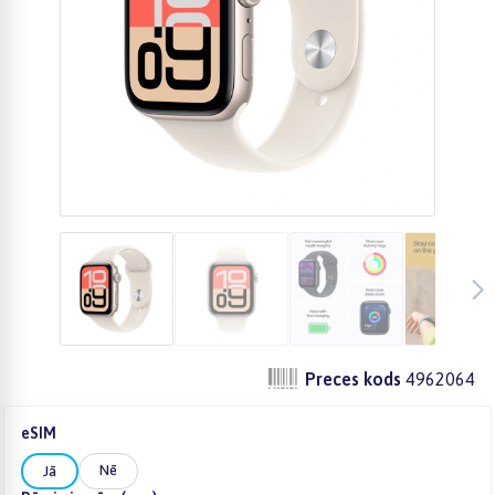
Preces kods
4962064
eSIM
Nē
Jā