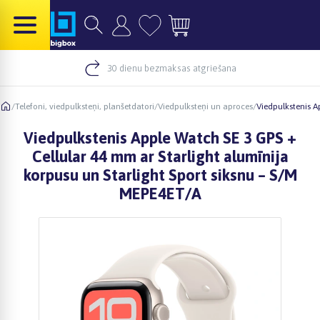
30 dienu bezmaksas atgriešana
/
Telefoni, viedpulksteņi, planšetdatori
/
Viedpulksteņi un aproces
/
Viedpulkstenis A
Viedpulkstenis Apple Watch SE 3 GPS +
Cellular 44 mm ar Starlight alumīnija
korpusu un Starlight Sport siksnu – S/M
MEPE4ET/A