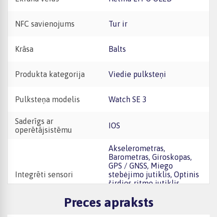
NFC savienojums
Tur ir
Krāsa
Balts
Produkta kategorija
Viedie pulksteņi
Pulksteņa modelis
Watch SE 3
Saderīgs ar
iOS
operētājsistēmu
Akselerometras,
Barometras, Giroskopas,
GPS / GNSS, Miego
Integrēti sensori
stebėjimo jutiklis, Optinis
širdies ritmo jutiklis
(PPG), Temperatūros
Preces apraksts
jutiklis