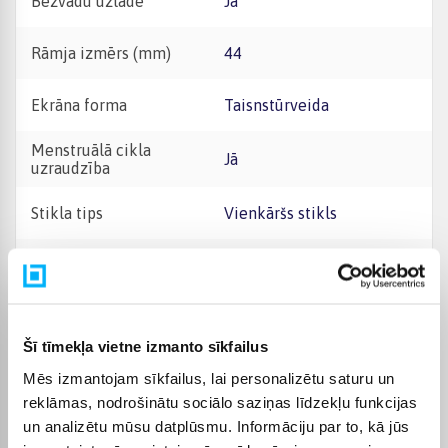
Bezvadu uzlāde
Jā
Rāmja izmērs (mm)
44
Ekrāna forma
Taisnstūrveida
Menstruālā cikla
Jā
uzraudzība
Stikla tips
Vienkāršs stikls
Stresa monitorings
Jā
eSIM
Jā
Šī tīmekļa vietne izmanto sīkfailus
Zvana funkcija
Jā
Mēs izmantojam sīkfailus, lai personalizētu saturu un
reklāmas, nodrošinātu sociālo saziņas līdzekļu funkcijas
Noturība pret ūdeni un
5 ATM
un analizētu mūsu datplūsmu. Informāciju par to, kā jūs
putekļiem