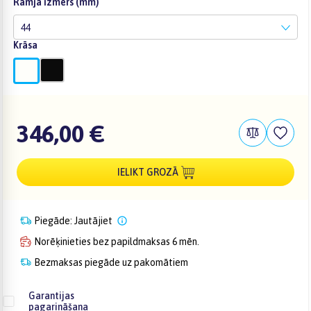
Rāmja izmērs (mm)
44
Krāsa
346,00 €
IELIKT GROZĀ
Piegāde: Jautājiet
Norēķinieties bez papildmaksas 6 mēn.
Bezmaksas piegāde uz pakomātiem
Garantijas
pagarināšana