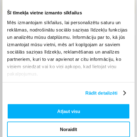
IELIKT GROZĀ
Šī tīmekļa vietne izmanto sīkfailus
Mēs izmantojam sīkfailus, lai personalizētu saturu un
Piegāde: 7-15 d.d.
reklāmas, nodrošinātu sociālo saziņas līdzekļu funkcijas
un analizētu mūsu datplūsmu. Informāciju par to, kā jūs
izmantojat mūsu vietni, mēs arī kopīgojam ar saviem
Venipak pakomāts
(
2,99 €
)
sociālās saziņas līdzekļu, reklamēšanas un analīzes
Augusts 18d. - Augusts 27d.
partneriem, kuri to var apvienot ar citu informāciju, ko
Venipak Kurjers
(
4,99 €
)
viņiem sniedzat vai ko viņi apkopo, kad lietojat viņu
Apmaksā pilnu summu skaidrā naudā piegādes brīdī.
pakalpojumus.
Augusts 18d. - Augusts 28d.
Omniva pakomāts
(
3,99 €
)
Augusts 18d. - Augusts 27d.
Rādīt detalizēti
Smartposti pakomāts
(
2,99 €
)
Augusts 18d. - Augusts 27d.
Atļaut visu
DPD pakomāts
(
4,99 €
)
Augusts 18d. - Augusts 27d.
Noraidīt
DPD kurjers
(
5,99 €
)