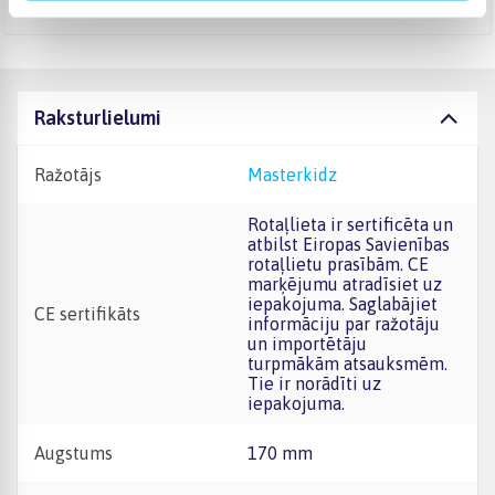
Augusts 18d. - Augusts 28d.
Raksturlielumi
Ražotājs
Masterkidz
Rotaļlieta ir sertificēta un
atbilst Eiropas Savienības
rotaļlietu prasībām. CE
marķējumu atradīsiet uz
iepakojuma. Saglabājiet
CE sertifikāts
informāciju par ražotāju
un importētāju
turpmākām atsauksmēm.
Tie ir norādīti uz
iepakojuma.
Augstums
170 mm