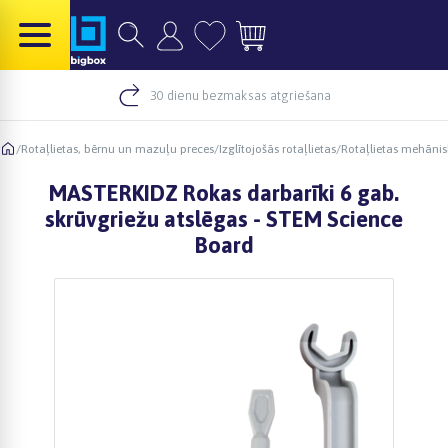
30 dienu bezmaksas atgriešana
/
Rotaļlietas, bērnu un mazuļu preces
/
Izglītojošās rotaļlietas
/
Rotaļlietas mehān
MASTERKIDZ Rokas darbarīki 6 gab.
skrūvgriežu atslēgas - STEM Science
Board