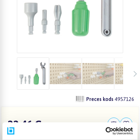
Preces kods
4957126
22,46 €