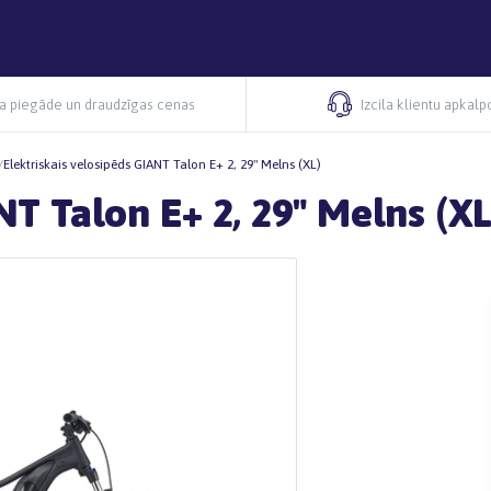
ra piegāde un draudzīgas cenas
Izcila klientu apkal
/
Elektriskais velosipēds GIANT Talon E+ 2, 29" Melns (XL)
NT Talon E+ 2, 29" Melns (XL