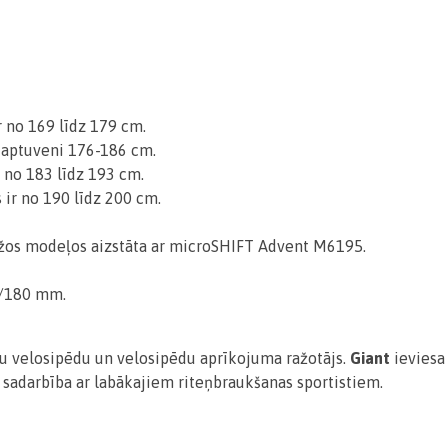
 no 169 līdz 179 cm.
r aptuveni 176-186 cm.
 no 183 līdz 193 cm.
 ir no 190 līdz 200 cm.
žos modeļos aizstāta ar microSHIFT Advent M6195.
0/180 mm.
vu velosipēdu un velosipēdu aprīkojuma ražotājs.
Giant
ieviesa
a sadarbība ar labākajiem riteņbraukšanas sportistiem.