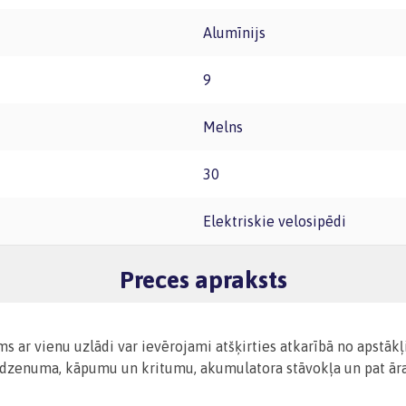
Alumīnijs
9
Melns
30
Elektriskie velosipēdi
Preces apraksts
ms ar vienu uzlādi var ievērojami atšķirties atkarībā no apstāk
 līdzenuma, kāpumu un kritumu, akumulatora stāvokļa un pat ār