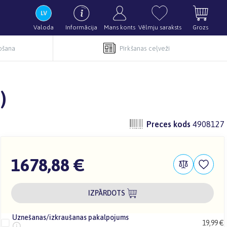
Valoda
Informācija
Mans konts
Vēlmju saraksts
Grozs
pošana
Pirkšanas ceļveži
)
Preces kods
4908127
1678,88 €
IZPĀRDOTS
Uznešanas/izkraušanas pakalpojums
19,99 €