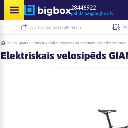
28446922
palidziba@bigbox.lv
30 dienu bezmaksas atgriešana
Āt
/
Atpūta, sports, tūrisms
/
Brīvā laika transports un piederumi
/
Elektriskie velosipēdi
Elektriskais velosipēds GIA