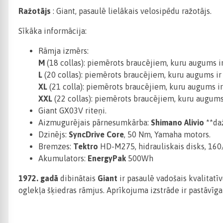
Ražotājs
: Giant, pasaulē lielākais velosipēdu ražotājs.
Sīkāka informācija:
Rāmja izmērs:
M
(18 collas): piemērots braucējiem, kuru augums ir
L
(20 collas): piemērots braucējiem, kuru augums i
XL
(21 colla): piemērots braucējiem, kuru augums ir
XXL
(22 collas): piemērots braucējiem, kuru augums
Giant GX03V riteņi.
Aizmugurējais pārnesumkārba:
Shimano Alivio
**da
Dzinējs:
SyncDrive Core
, 50 Nm, Yamaha motors.
Bremzes:
Tektro
HD-M275, hidrauliskais disks, 16
Akumulators:
EnergyPak
500Wh
1972. gadā
dibinātais
Giant
ir pasaulē vadošais kvalitatī
oglekļa šķiedras rāmjus. Aprīkojuma izstrāde ir pastāvīg