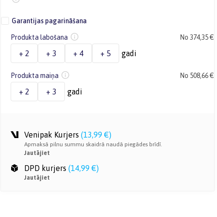
Garantijas pagarināšana
Produkta labošana
No 374,35 €
+ 2
+ 3
+ 4
+ 5
gadi
Produkta maiņa
No 508,66 €
+ 2
+ 3
gadi
Venipak Kurjers
(
13,99 €
)
Apmaksā pilnu summu skaidrā naudā piegādes brīdī.
Jautājiet
DPD kurjers
(
14,99 €
)
Jautājiet