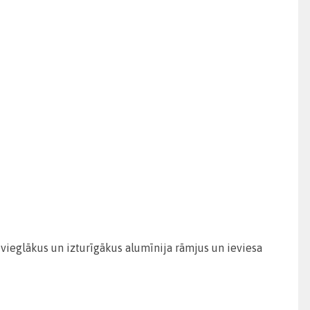
 vieglākus un izturīgākus alumīnija rāmjus un ieviesa