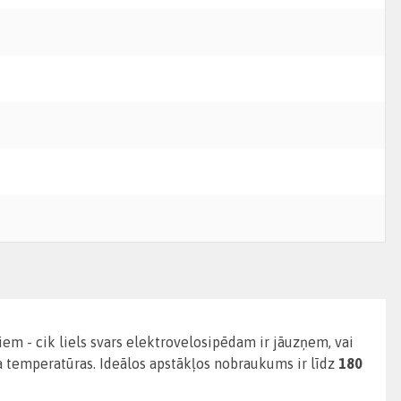
ļiem - cik liels svars elektrovelosipēdam ir jāuzņem, vai
a temperatūras. Ideālos apstākļos nobraukums ir līdz
180