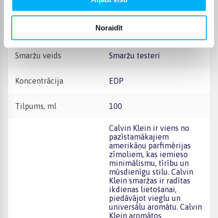
Raksturlielumi
Noraidīt
Ražotājs
Calvin Klein
Smaržu veids
Smaržu testeri
Koncentrācija
EDP
Tilpums, ml
100
Calvin Klein ir viens no
pazīstamākajiem
amerikāņu parfimērijas
zīmoliem, kas iemieso
minimālismu, tīrību un
mūsdienīgu stilu. Calvin
Klein smaržas ir radītas
ikdienas lietošanai,
piedāvājot vieglu un
universālu aromātu. Calvin
Klein aromātos