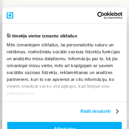
Venipak pakomāts
(
2,99 €
)
Jautājiet
Venipak Kurjers
(
3,99 €
)
Šī tīmekļa vietne izmanto sīkfailus
Apmaksā pilnu summu skaidrā naudā piegādes brīdī.
Jautājiet
Mēs izmantojam sīkfailus, lai personalizētu saturu un
reklāmas, nodrošinātu sociālo saziņas līdzekļu funkcijas
Omniva pakomāts
(
3,99 €
)
un analizētu mūsu datplūsmu. Informāciju par to, kā jūs
Jautājiet
izmantojat mūsu vietni, mēs arī kopīgojam ar saviem
Smartposti pakomāts
(
2,99 €
)
sociālās saziņas līdzekļu, reklamēšanas un analīzes
Jautājiet
partneriem, kuri to var apvienot ar citu informāciju, ko
DPD pakomāts
(
4,99 €
)
viņiem sniedzat vai ko viņi apkopo, kad lietojat viņu
Jautājiet
pakalpojumus.
DPD kurjers
(
4,99 €
)
Jautājiet
Rādīt detalizēti
Atļaut visu