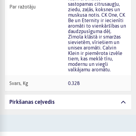
sastopamas citrusaugļu,
Par ražotāju
ziedu, zaļās, koksnes un
muskusa notis. CK One, CK
Be un Eternity ir iecienīti
aromāti to vienkāršības un
daudzpusīguma dēļ.
Zīmola klāstā ir smaržas
sievietēm, vīriešiem un
unisex aromāti. Calvin
Klein ir piemērota izvēle
tiem, kas meklē tīru,
modernu un viegli
valkājamu aromātu.
Svars, Kg
0.328
Pirkšanas ceļvedis