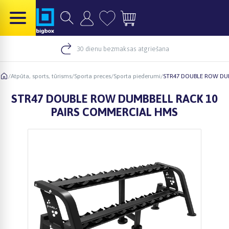
30 dienu bezmaksas atgriešana
/
Atpūta, sports, tūrisms
/
Sporta preces
/
Sporta piederumi
/
STR47 DOUBLE ROW DU
STR47 DOUBLE ROW DUMBBELL RACK 10
PAIRS COMMERCIAL HMS