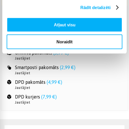
Rādīt detalizēti
Venipak pakomāts
(
Bezmaksas
)
Jautājiet
Atļaut visu
Venipak Kurjers
(
6,99 €
)
Apmaksā pilnu summu skaidrā naudā piegādes brīdī.
Noraidīt
Jautājiet
Omniva pakomāts
(
3,99 €
)
Jautājiet
Smartposti pakomāts
(
2,99 €
)
Jautājiet
DPD pakomāts
(
4,99 €
)
Jautājiet
DPD kurjers
(
7,99 €
)
Jautājiet