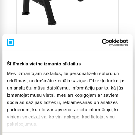
Šī tīmekļa vietne izmanto sīkfailus
Mēs izmantojam sīkfailus, lai personalizētu saturu un
reklāmas, nodrošinātu sociālo saziņas līdzekļu funkcijas
Preces kods
4905554
un analizētu mūsu datplūsmu. Informāciju par to, kā jūs
izmantojat mūsu vietni, mēs arī kopīgojam ar saviem
sociālās saziņas līdzekļu, reklamēšanas un analīzes
798,64 €
partneriem, kuri to var apvienot ar citu informāciju, ko
viņiem sniedzat vai ko viņi apkopo, kad lietojat viņu
pakalpojumus.
IZPĀRDOTS