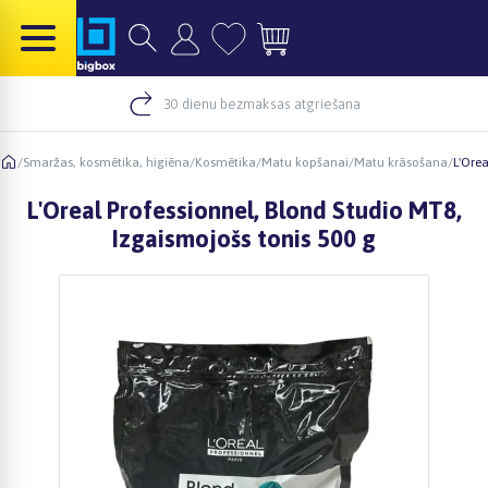
30 dienu bezmaksas atgriešana
/
Smaržas, kosmētika, higiēna
/
Kosmētika
/
Matu kopšanai
/
Matu krāsošana
/
L'Orea
L'Oreal Professionnel, Blond Studio MT8,
Izgaismojošs tonis 500 g