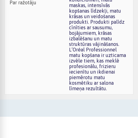
Par ražotāju
maskas, intensīvās
kopšanas līdzekļi, matu
krāsas un veidošanas
produkti. Produkti palīdz
cīnīties ar sausumu,
bojājumiem, krāsas
izbalēšanu un matu
struktūras vājināšanos.
L’Oréal Professionnel
matu kopšana ir uzticama
izvēle tiem, kas meklē
profesionālu, frizieru
iecienītu un ikdienai
piemērotu matu
kosmētiku ar salona
līmeņa rezultātu.