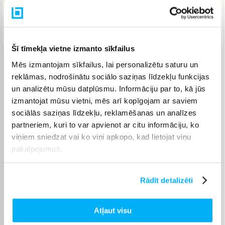
Piegāde: 7-14 d.d.
Šī tīmekļa vietne izmanto sīkfailus
Mēs izmantojam sīkfailus, lai personalizētu saturu un
Venipak pakomāts
(
2,99 €
)
reklāmas, nodrošinātu sociālo saziņas līdzekļu funkcijas
Augusts 18d. - Augusts 26d.
un analizētu mūsu datplūsmu. Informāciju par to, kā jūs
Venipak Kurjers
(
3,99 €
)
izmantojat mūsu vietni, mēs arī kopīgojam ar saviem
Apmaksā pilnu summu skaidrā naudā piegādes brīdī.
sociālās saziņas līdzekļu, reklamēšanas un analīzes
Augusts 18d. - Augusts 27d.
partneriem, kuri to var apvienot ar citu informāciju, ko
Omniva pakomāts
(
3,99 €
)
viņiem sniedzat vai ko viņi apkopo, kad lietojat viņu
Augusts 18d. - Augusts 26d.
pakalpojumus.
Smartposti pakomāts
(
2,99 €
)
Augusts 18d. - Augusts 26d.
DPD pakomāts
(
4,99 €
)
Rādīt detalizēti
Augusts 18d. - Augusts 26d.
DPD kurjers
(
4,99 €
)
Atļaut visu
Augusts 18d. - Augusts 27d.