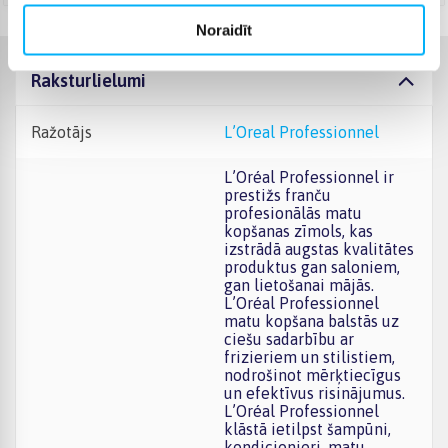
Noraidīt
Raksturlielumi
Ražotājs
L’Oreal Professionnel
L’Oréal Professionnel ir
prestižs franču
profesionālās matu
kopšanas zīmols, kas
izstrādā augstas kvalitātes
produktus gan saloniem,
gan lietošanai mājās.
L’Oréal Professionnel
matu kopšana balstās uz
ciešu sadarbību ar
frizieriem un stilistiem,
nodrošinot mērķtiecīgus
un efektīvus risinājumus.
L’Oréal Professionnel
klāstā ietilpst šampūni,
kondicionieri, matu