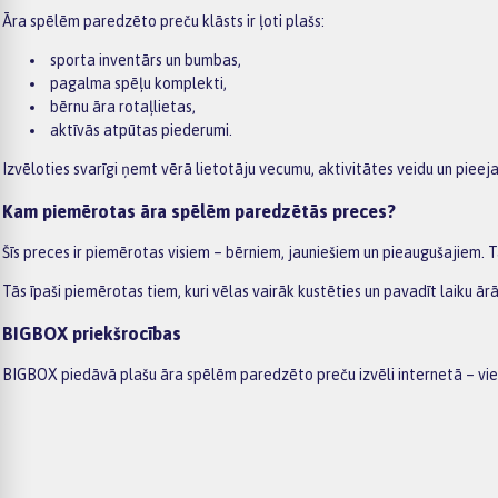
Āra spēlēm paredzēto preču klāsts ir ļoti plašs:
sporta inventārs un bumbas,
pagalma spēļu komplekti,
bērnu āra rotaļlietas,
aktīvās atpūtas piederumi.
Izvēloties svarīgi ņemt vērā lietotāju vecumu, aktivitātes veidu un pieej
Kam piemērotas āra spēlēm paredzētās preces?
Šīs preces ir piemērotas visiem – bērniem, jauniešiem un pieaugušajiem. T
Tās īpaši piemērotas tiem, kuri vēlas vairāk kustēties un pavadīt laiku ārā
BIGBOX priekšrocības
BIGBOX piedāvā plašu āra spēlēm paredzēto preču izvēli internetā – viegl