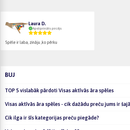
Laura D.
Apstiprināts pircējs
Spēle ir laba, zināju ,ko pērku
BUJ
TOP 5 vislabāk pārdoti Visas aktīvās āra spēles
Visas aktīvās āra spēles - cik dažādu preču jums ir ša
Cik ilga ir šīs kategorijas preču piegāde?