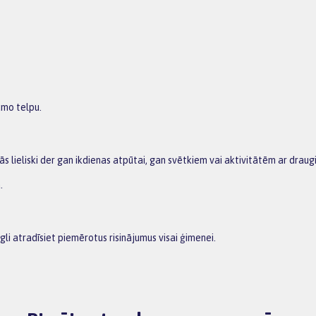
amo telpu.
ās lieliski der gan ikdienas atpūtai, gan svētkiem vai aktivitātēm ar draug
.
i atradīsiet piemērotus risinājumus visai ģimenei.