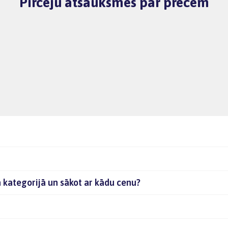
Pircēju atsauksmes par precēm
jā kategorijā un sākot ar kādu cenu?