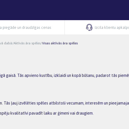
ra piegāde un draudzīgas cenas
Izcila klientu apkal
īvā dabā
/
Aktīvās āra spēles
/
Visas aktīvās āra spēles
vaigā gaisā. Tās apvieno kustību, izklaidi un kopā būšanu, padarot tās pie
 Tās ļauj izvēlēties spēles atbilstoši vecumam, interesēm un pieejamajai
spēju kvalitatīvi pavadīt laiku ar ģimeni vai draugiem.