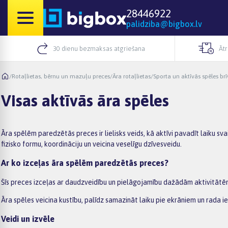
28446922
palidziba@bigbox.lv
30 dienu bezmaksas atgriešana
Āt
/
Rotaļlietas, bērnu un mazuļu preces
/
Āra rotaļlietas
/
Sporta un aktīvās spēles br
Visas aktīvās āra spēles
Āra spēlēm paredzētās preces ir lielisks veids, kā aktīvi pavadīt laiku s
fizisko formu, koordināciju un veicina veselīgu dzīvesveidu.
Ar ko izceļas āra spēlēm paredzētās preces?
Šīs preces izceļas ar daudzveidību un pielāgojamību dažādām aktivitātēm.
Āra spēles veicina kustību, palīdz samazināt laiku pie ekrāniem un rada ie
Veidi un izvēle