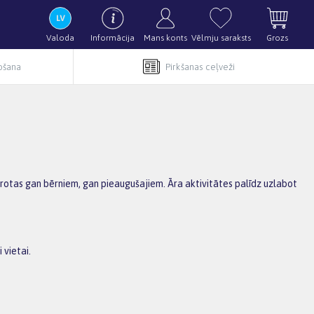
Valoda
Informācija
Mans konts
Vēlmju saraksts
Grozs
pošana
Pirkšanas ceļveži
mērotas gan bērniem, gan pieaugušajiem. Āra aktivitātes palīdz uzlabot
 vietai.