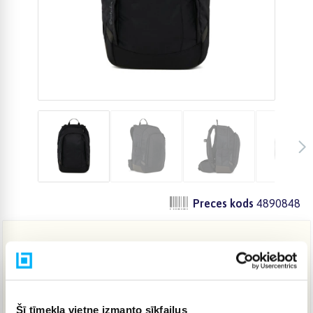
Preces kods
4890848
79,42 €
IELIKT GROZĀ
Šī tīmekļa vietne izmanto sīkfailus