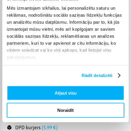
Mēs izmantojam sīkfailus, lai personalizētu saturu un
Piegāde: 3-5 d.d.
reklāmas, nodrošinātu sociālo saziņas līdzekļu funkcijas
un analizētu mūsu datplūsmu. Informāciju par to, kā jūs
Norēķinieties bez papildmaksas 6 mēn.
izmantojat mūsu vietni, mēs arī kopīgojam ar saviem
sociālās saziņas līdzekļu, reklamēšanas un analīzes
partneriem, kuri to var apvienot ar citu informāciju, ko
Venipak pakomāts
(
2,99 €
)
viņiem sniedzat vai ko viņi apkopo, kad lietojat viņu
Augusts 12d. - Augusts 14d.
pakalpojumus.
Venipak Kurjers
(
4,99 €
)
Apmaksā pilnu summu skaidrā naudā piegādes brīdī.
Augusts 12d. - Augusts 14d.
Rādīt detalizēti
Omniva pakomāts
(
3,99 €
)
Augusts 12d. - Augusts 14d.
Atļaut visu
Smartposti pakomāts
(
2,99 €
)
Augusts 12d. - Augusts 14d.
Noraidīt
DPD pakomāts
(
4,99 €
)
Augusts 12d. - Augusts 14d.
DPD kurjers
(
5,99 €
)