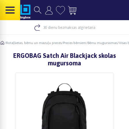
30 dienu bezmaksas atgriešana
/
Rotaļlietas, bērnu un mazuļu preces
/
Preces bērniem
/
Bērnu mugursomas
/
Visas
ERGOBAG Satch Air Blackjack skolas
mugursoma