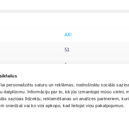
AXI
51
6+
sīkfailus
lai personalizētu saturu un reklāmas, nodrošinātu sociālo saziņa
u datplūsmu. Informāciju par to, kā jūs izmantojat mūsu vietni, 
ās saziņas līdzekļu, reklamēšanas un analīzes partneriem, kuri
iem sniedzat vai ko viņi apkopo, kad lietojat viņu pakalpojumus.
© 2012-
2026
BIGBOX.LV