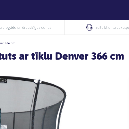
ra piegāde un draudzīgas cenas
Izcila klientu apkal
nver 366 cm
atuts ar tīklu Denver 366 cm