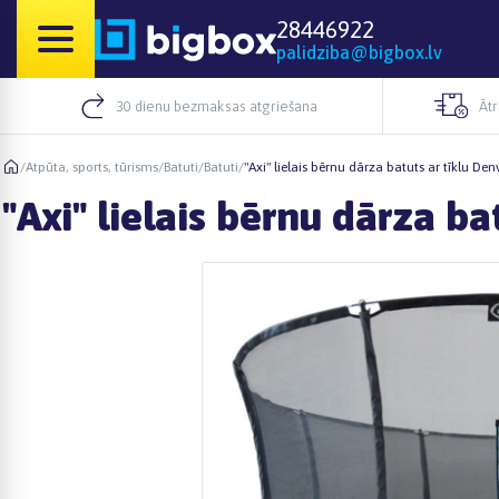
28446922
palidziba@bigbox.lv
30 dienu bezmaksas atgriešana
Āt
/
Atpūta, sports, tūrisms
/
Batuti
/
Batuti
/
"Axi" lielais bērnu dārza batuts ar tīklu De
"Axi" lielais bērnu dārza b