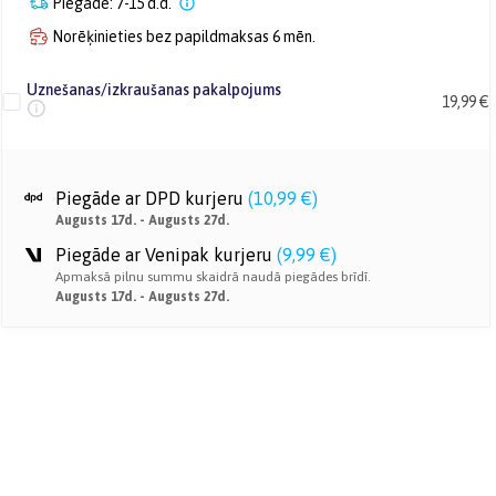
Piegāde: 7-15 d.d.
Norēķinieties bez papildmaksas 6 mēn.
Uznešanas/izkraušanas pakalpojums
19,99 €
Piegāde ar DPD kurjeru
(
10,99 €
)
Augusts 17d. - Augusts 27d.
Piegāde ar Venipak kurjeru
(
9,99 €
)
Apmaksā pilnu summu skaidrā naudā piegādes brīdī.
Augusts 17d. - Augusts 27d.