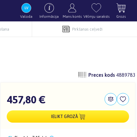
Valoda
Informācija
Mans konts
Vēlmju saraksts
Grozs
pošana
Pirkšanas ceļveži
Preces kods
4889783
457,80 €
IELIKT GROZĀ