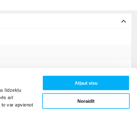
Atļaut visu
s līdzekļu
mēs arī
Noraidīt
 to var apvienot