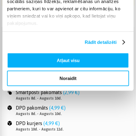
sociālās saziņas līdzekļu, reklamēšanas un analīzes
partneriem, kuri to var apvienot ar citu informāciju, ko
Piegāde: 2-3 d.d.
viņiem sniedzat vai ko viņi apkopo, kad lietojat viņu
pakalpojumus.
Venipak pakomāts
(
2,99 €
)
Rādīt detalizēti
Augusts 8d. - Augusts 10d.
Venipak Kurjers
(
3,99 €
)
Atļaut visu
Apmaksā pilnu summu skaidrā naudā piegādes brīdī.
Augusts 10d. - Augusts 11d.
Omniva pakomāts
(
3,99 €
)
Noraidīt
Augusts 8d. - Augusts 10d.
Smartposti pakomāts
(
2,99 €
)
Augusts 8d. - Augusts 10d.
DPD pakomāts
(
4,99 €
)
Augusts 8d. - Augusts 10d.
DPD kurjers
(
4,99 €
)
Augusts 10d. - Augusts 11d.