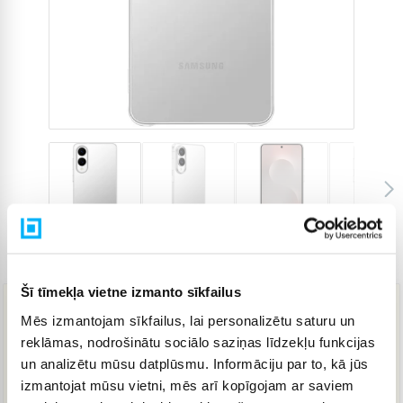
Preces kods
4821579
Šī tīmekļa vietne izmanto sīkfailus
Mēs izmantojam sīkfailus, lai personalizētu saturu un
12,10 €
reklāmas, nodrošinātu sociālo saziņas līdzekļu funkcijas
un analizētu mūsu datplūsmu. Informāciju par to, kā jūs
izmantojat mūsu vietni, mēs arī kopīgojam ar saviem
IELIKT GROZĀ