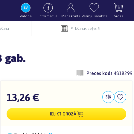
Valoda
Informācija
Mans konts
Vēlmju saraksts
Grozs
pošana
Pirkšanas ceļveži
3 gab.
Preces kods
4818299
13,26 €
IELIKT GROZĀ