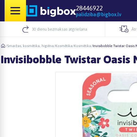
28446922
palidziba@bigbox.lv
30 dienu bezmaksas atgriešana
Āt
/
Smaržas, kosmētika, higiēna
/
Kosmētika
/
Kosmētika
/
Invisibobble Twistar Oasis 
Invisibobble Twistar Oasis 