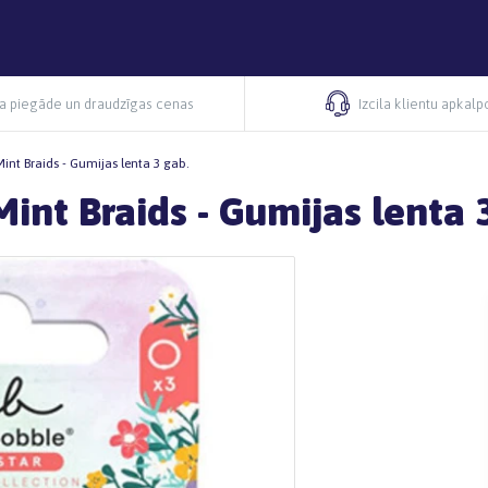
ra piegāde un draudzīgas cenas
Izcila klientu apkal
Mint Braids - Gumijas lenta 3 gab.
Mint Braids - Gumijas lenta 