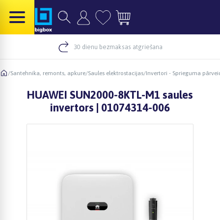
30 dienu bezmaksas atgriešana
/
Santehnika, remonts, apkure
/
Saules elektrostacijas
/
Invertori - Sprieguma pārvei
HUAWEI SUN2000-8KTL-M1 saules
invertors | 01074314-006