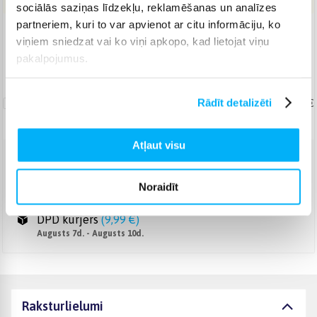
sociālās saziņas līdzekļu, reklamēšanas un analīzes
partneriem, kuri to var apvienot ar citu informāciju, ko
Piegāde: 1-2 d.d.
viņiem sniedzat vai ko viņi apkopo, kad lietojat viņu
Norēķinieties bez papildmaksas 6 mēn.
pakalpojumus.
Uznešanas/izkraušanas
pakalpojums
Rādīt detalizēti
19,99 €
Atļaut visu
Venipak Kurjers
(
8,99 €
)
Apmaksā pilnu summu skaidrā naudā piegādes brīdī.
Noraidīt
Augusts 7d. - Augusts 10d.
DPD kurjers
(
9,99 €
)
Augusts 7d. - Augusts 10d.
Raksturlielumi