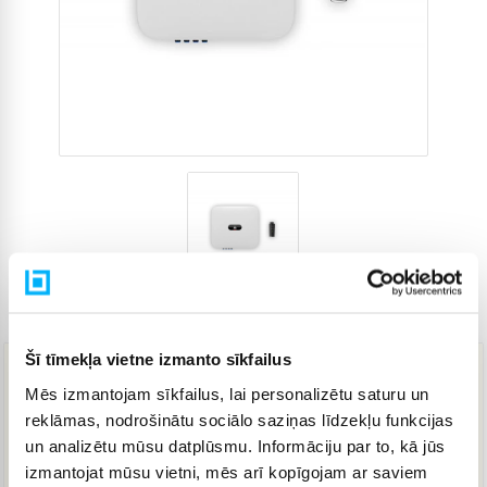
Preces kods
4818065
Šī tīmekļa vietne izmanto sīkfailus
489,00 €
Mēs izmantojam sīkfailus, lai personalizētu saturu un
reklāmas, nodrošinātu sociālo saziņas līdzekļu funkcijas
un analizētu mūsu datplūsmu. Informāciju par to, kā jūs
IELIKT GROZĀ
izmantojat mūsu vietni, mēs arī kopīgojam ar saviem