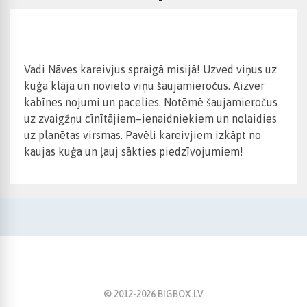
Vadi Nāves kareivjus spraigā misijā! Uzved viņus uz
kuģa klāja un novieto viņu šaujamieročus. Aizver
kabīnes nojumi un pacelies. Notēmē šaujamieročus
uz zvaigžņu cīnītājiem–ienaidniekiem un nolaidies
uz planētas virsmas. Pavēli kareivjiem izkāpt no
kaujas kuģa un ļauj sākties piedzīvojumiem!
© 2012-
2026
BIGBOX.LV