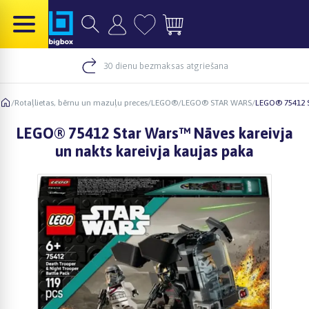
30 dienu bezmaksas atgriešana
/
Rotaļlietas, bērnu un mazuļu preces
/
LEGO®
/
LEGO® STAR WARS
/
LEGO® 75412 S
LEGO® 75412 Star Wars™ Nāves kareivja
un nakts kareivja kaujas paka