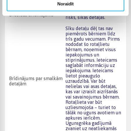
Noraidīt
Brīdinājums! Aizrīšanās
Drošības brīdinājums
risks, sīkas detaļas.
Sīku detaļu dēļ tas nav
piemērots bērniem līdz
trīs gadu vecumam. Pirms
nododat šo rotaļlietu
bērnam, noņemiet visus
iepakojumus un
stiprinājumus. Ieteicams
saglabāt informāciju uz
iepakojuma. Ieteicams
lietot pieaugušo
Brīdinājums par smalkām
uzraudzībā. Var būt
detaļām
nelielas vai asas detaļas,
kas var izraisīt aizrīšanās
vai savainojumus bērnam.
Rotaļlieta var būt
uzliesmojoša – turiet to
tālāk no uguns avotiem un
apkures ierīcēm.
Ugunsgrēka gadījumā
zvaniet uz neatliekamās