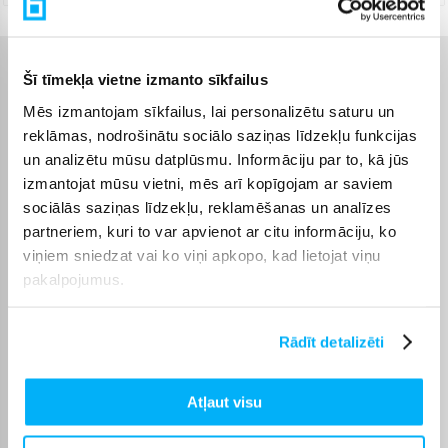
Raksturlielumi
Šī tīmekļa vietne izmanto sīkfailus
Mēs izmantojam sīkfailus, lai personalizētu saturu un
Ražotājs
LEGO
reklāmas, nodrošinātu sociālo saziņas līdzekļu funkcijas
un analizētu mūsu datplūsmu. Informāciju par to, kā jūs
izmantojat mūsu vietni, mēs arī kopīgojam ar saviem
Komplektēšanas valsts
Čehija
sociālās saziņas līdzekļu, reklamēšanas un analīzes
partneriem, kuri to var apvienot ar citu informāciju, ko
Augstums
45 mm
viņiem sniedzat vai ko viņi apkopo, kad lietojat viņu
pakalpojumus.
Platums
141 mm
Dziļums
157 mm
Rādīt detalizēti
Svars, Kg
0.154
Atļaut visu
Daļu skaits
119