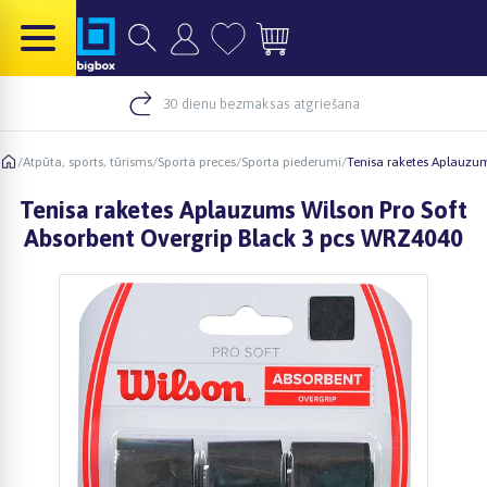
30 dienu bezmaksas atgriešana
/
Atpūta, sports, tūrisms
/
Sporta preces
/
Sporta piederumi
/
Tenisa raketes Aplauzum
Tenisa raketes Aplauzums Wilson Pro Soft
Absorbent Overgrip Black 3 pcs WRZ4040