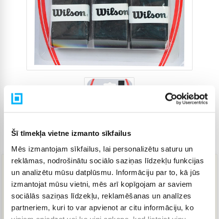
Šī tīmekļa vietne izmanto sīkfailus
Preces kods
4682480
Mēs izmantojam sīkfailus, lai personalizētu saturu un
reklāmas, nodrošinātu sociālo saziņas līdzekļu funkcijas
un analizētu mūsu datplūsmu. Informāciju par to, kā jūs
14,08 €
izmantojat mūsu vietni, mēs arī kopīgojam ar saviem
sociālās saziņas līdzekļu, reklamēšanas un analīzes
partneriem, kuri to var apvienot ar citu informāciju, ko
IELIKT GROZĀ
viņiem sniedzat vai ko viņi apkopo, kad lietojat viņu