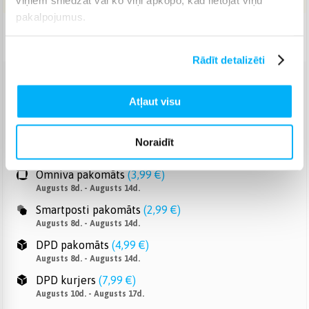
pakalpojumus.
Piegāde: 2-7 d.d.
Rādīt detalizēti
Venipak pakomāts
(
2,99 €
)
Atļaut visu
Augusts 8d. - Augusts 14d.
Venipak Kurjers
(
6,99 €
)
Apmaksā pilnu summu skaidrā naudā piegādes brīdī.
Noraidīt
Augusts 10d. - Augusts 17d.
Omniva pakomāts
(
3,99 €
)
Augusts 8d. - Augusts 14d.
Smartposti pakomāts
(
2,99 €
)
Augusts 8d. - Augusts 14d.
DPD pakomāts
(
4,99 €
)
Augusts 8d. - Augusts 14d.
DPD kurjers
(
7,99 €
)
Augusts 10d. - Augusts 17d.