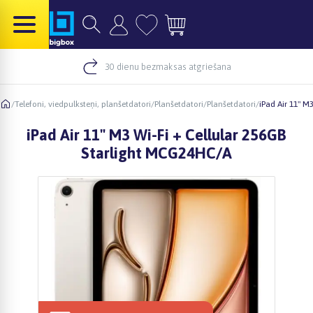
30 dienu bezmaksas atgriešana
/
Telefoni, viedpulksteņi, planšetdatori
/
Planšetdatori
/
Planšetdatori
/
iPad Air 11" M
iPad Air 11" M3 Wi-Fi + Cellular 256GB
Starlight MCG24HC/A