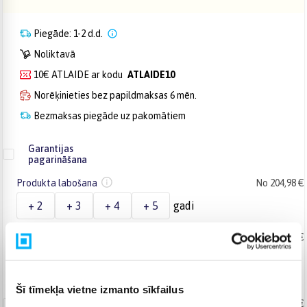
Piegāde: 1-2 d.d.
Noliktavā
10€ ATLAIDE ar kodu
ATLAIDE10
Norēķinieties bez papildmaksas 6 mēn.
Bezmaksas piegāde uz pakomātiem
Garantijas
pagarināšana
Produkta labošana
No 204,98 €
+ 2
+ 3
+ 4
+ 5
gadi
Produkta maiņa
No 277,70 €
+ 2
+ 3
gadi
Šī tīmekļa vietne izmanto sīkfailus
Apdrošināšana
No 204,98 €