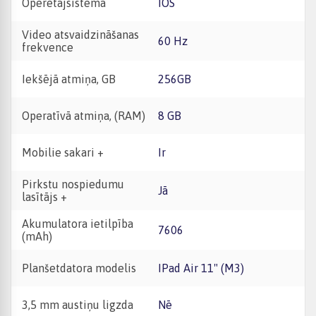
Operētājsistēma
iOS
Video atsvaidzināšanas
60 Hz
frekvence
Iekšējā atmiņa, GB
256GB
Operatīvā atmiņa, (RAM)
8 GB
Mobilie sakari +
Ir
Pirkstu nospiedumu
Jā
lasītājs +
Akumulatora ietilpība
7606
(mAh)
Planšetdatora modelis
iPad Air 11" (M3)
3,5 mm austiņu ligzda
Nē