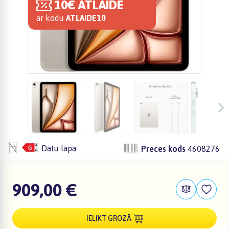
10€ ATLAIDE
ar kodu
ATLAIDE10
Datu lapa
Preces kods
4608276
909,00 €
IELIKT GROZĀ