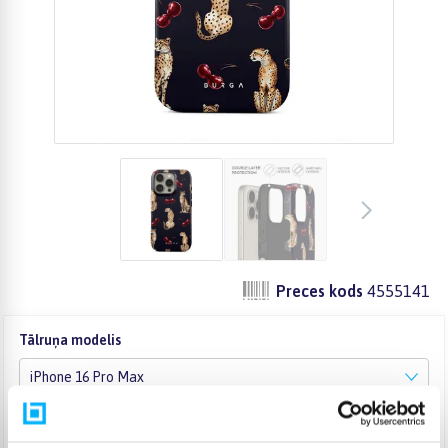
Preces kods
4555141
Tālruņa modelis
iPhone 16 Pro Max
Paplātes veids
Elite Dark MagSafe
Elite Light MagSafe