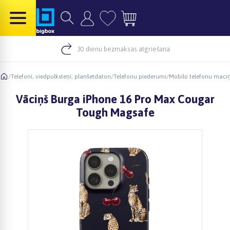
30 dienu bezmaksas atgriešana
/
Telefoni, viedpulksteņi, planšetdatori
/
Telefonu piederumi
/
Mobilo telefonu maciņ
Vāciņš Burga iPhone 16 Pro Max Cougar
Tough Magsafe