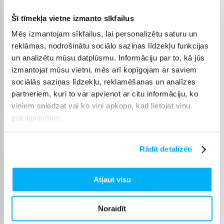
Elite Mirror Light Magsafe
Elite Mirror MagSafe
Šī tīmekļa vietne izmanto sīkfailus
Tough MagSafe
Mēs izmantojam sīkfailus, lai personalizētu saturu un
reklāmas, nodrošinātu sociālo saziņas līdzekļu funkcijas
un analizētu mūsu datplūsmu. Informāciju par to, kā jūs
45,90 €
izmantojat mūsu vietni, mēs arī kopīgojam ar saviem
sociālās saziņas līdzekļu, reklamēšanas un analīzes
partneriem, kuri to var apvienot ar citu informāciju, ko
IELIKT GROZĀ
viņiem sniedzat vai ko viņi apkopo, kad lietojat viņu
pakalpojumus.
Piegāde: 1-4 d.d.
Rādīt detalizēti
Venipak pakomāts
(
2,99 €
)
Atļaut visu
Augusts 10d. - Augusts 13d.
Venipak Kurjers
(
3,99 €
)
Noraidīt
Apmaksā pilnu summu skaidrā naudā piegādes brīdī.
Augusts 10d. - Augusts 13d.