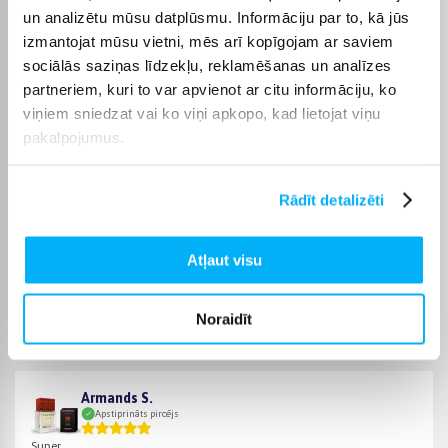
Auto smaržas ir piemērotas visiem autovadītājiem, kuri vēlas
un analizētu mūsu datplūsmu. Informāciju par to, kā jūs
uzturēt patīkamu un tīru automašīnas salonu. Tās īpaši noder
izmantojat mūsu vietni, mēs arī kopīgojam ar saviem
tiem, kuri daudz laika pavada ceļā vai vēlas novērst
sociālās saziņas līdzekļu, reklamēšanas un analīzes
nepatīkamus aromātus.
partneriem, kuri to var apvienot ar citu informāciju, ko
Tās ir arī laba neliela dāvana – praktiska izvēle ikvienam auto
viņiem sniedzat vai ko viņi apkopo, kad lietojat viņu
īpašniekam.
pakalpojumus.
BIGBOX priekšrocības
BIGBOX piedāvā plašu auto smaržu izvēli internetā – viegli
Rādīt detalizēti
atradīsiet gan klasiskos, gan modernākos variantus.
Atļaut visu
Noraidīt
Pircēju atsauksmes par precēm
Armands S.
Apstiprināts pircējs
Super.