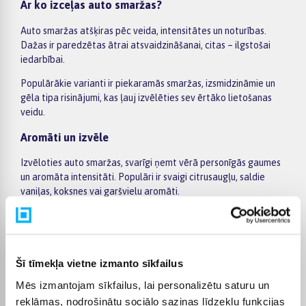
Ar ko izceļas auto smaržas?
Auto smaržas atšķiras pēc veida, intensitātes un noturības.
Dažas ir paredzētas ātrai atsvaidzināšanai, citas – ilgstošai
iedarbībai.
Populārākie varianti ir piekaramās smaržas, izsmidzināmie un
gēla tipa risinājumi, kas ļauj izvēlēties sev ērtāko lietošanas
veidu.
Aromāti un izvēle
Izvēloties auto smaržas, svarīgi ņemt vērā personīgās gaumes
un aromāta intensitāti. Populāri ir svaigi citrusaugļu, saldie
vaniļas, koksnes vai garšvielu aromāti.
Tāpat var izvēlēties dažādus formātus – no klasiskajām
piekaramajām smaržām līdz moderniem gēla vai
izsmidzināmiem risinājumiem, kas ļauj regulēt aromāta
stiprumu.
Šī tīmekļa vietne izmanto sīkfailus
Kam piemērotas auto smaržas?
Mēs izmantojam sīkfailus, lai personalizētu saturu un
reklāmas, nodrošinātu sociālo saziņas līdzekļu funkcijas