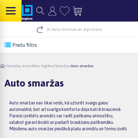
30 dienu bezmaksas atgriešana
Preču filtrs
/
Smaržas, kosmētika, higiēna
/
Smaržas
/
Auto smaržas
Auto smaržas
Auto smaržas nav tikai veids, kā uzturēt svaigu gaisu
automašīnā, bet arī svarīga komforta daļa katrā braucienā.
Pareizi izvēlēts aromāts var radīt patīkamu atmosfēru,
uzlabot garastāvokli un padarīt braukšanu patīkamāku.
Mūsdienu auto smaržas piedāvā plašu aromātu un formu izvēli.