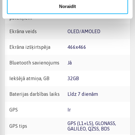
Noraidīt
Noturība pret ūdeni un
5 ATM
putekļiem
Ekrāna veids
OLED/AMOLED
Ekrāna izšķirtspēja
466x466
Bluetooth savienojums
Jā
Iekšējā atmiņa, GB
32GB
Baterijas darbības laiks
Līdz 7 dienām
GPS
Ir
GPS (L1+L5), GLONASS,
GPS tips
GALILEO, QZSS, BDS