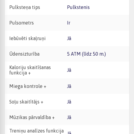
Pulksteņa tips
Pulkstenis
Pulsometrs
Ir
Iebūvēti skaļruņi
Jā
Ūdensizturība
5 ATM (līdz 50 m.)
Kaloriju skaitīšanas
Jā
funkcija +
Miega kontrole +
Jā
Soļu skaitītājs +
Jā
Mūzikas pārvaldība +
Jā
Treniņu analīzes funkcija
Jā