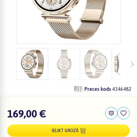
Preces kods
4346482
169,00 €
IELIKT GROZĀ