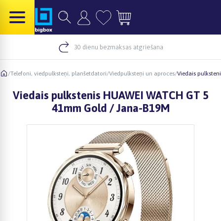
30 dienu bezmaksas atgriešana
/
Telefoni, viedpulksteņi, planšetdatori
/
Viedpulksteņi un aproces
/
Viedais pulkste
Viedais pulkstenis HUAWEI WATCH GT 5
41mm Gold / Jana-B19M