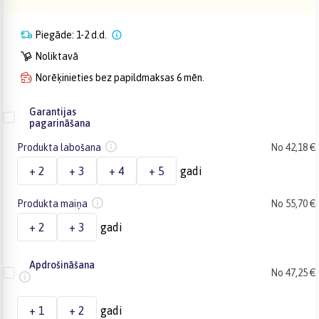
Piegāde: 1-2 d.d.
Noliktavā
Norēķinieties bez papildmaksas 6 mēn.
Garantijas
pagarināšana
Produkta labošana
No 42,18 €
+ 2
+ 3
+ 4
+ 5
gadi
Produkta maiņa
No 55,70 €
+ 2
+ 3
gadi
Apdrošināšana
No 47,25 €
+ 1
+ 2
gadi