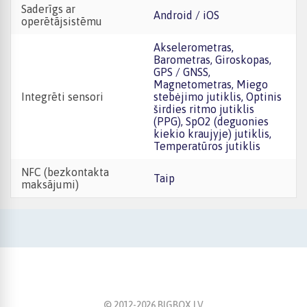
Saderīgs ar
Android / iOS
operētājsistēmu
Akselerometras,
Barometras, Giroskopas,
GPS / GNSS,
Magnetometras, Miego
Integrēti sensori
stebėjimo jutiklis, Optinis
širdies ritmo jutiklis
(PPG), SpO2 (deguonies
kiekio kraujyje) jutiklis,
Temperatūros jutiklis
NFC (bezkontakta
Taip
maksājumi)
© 2012-
2026
BIGBOX.LV