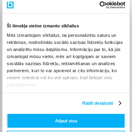
Raksturlielumi
Ražotājs
Huawei
Šī tīmekļa vietne izmanto sīkfailus
Mēs izmantojam sīkfailus, lai personalizētu saturu un
Rokassprādzes veids
Metāls
reklāmas, nodrošinātu sociālo saziņas līdzekļu funkcijas
un analizētu mūsu datplūsmu. Informāciju par to, kā jūs
Bezvadu uzlāde
Jā
izmantojat mūsu vietni, mēs arī kopīgojam ar saviem
sociālās saziņas līdzekļu, reklamēšanas un analīzes
Rāmja izmērs (mm)
41
partneriem, kuri to var apvienot ar citu informāciju, ko
viņiem sniedzat vai ko viņi apkopo, kad lietojat viņu
Ekrāna forma
Apaļš
pakalpojumus.
Menstruālā cikla
Jā
uzraudzība
Rādīt detalizēti
Stikla tips
Vienkāršs stikls
Atļaut visu
eSIM
Nē