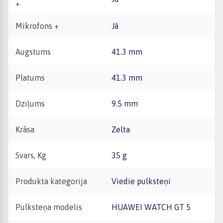
+
Mikrofons +
Jā
Augstums
41.3 mm
Platums
41.3 mm
Dziļums
9.5 mm
Krāsa
Zelta
Svars, Kg
35 g
Produkta kategorija
Viedie pulksteņi
Pulksteņa modelis
HUAWEI WATCH GT 5