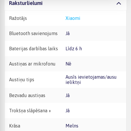
Raksturlielumi
Ražotājs
Xiaomi
Bluetooth savienojums
Jā
Baterijas darbības laiks
Līdz 6 h
Austiņas ar mikrofonu
Nē
Ausīs ievietojamas/ausu
Austiņu tips
ieliktņi
Bezvadu austiņas
Jā
Trokšņa slāpēšana +
Jā
Krāsa
Melns