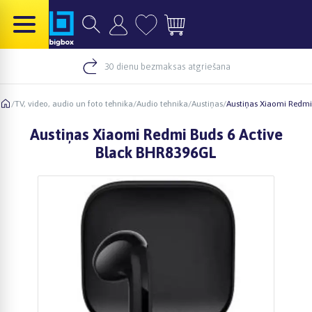
30 dienu bezmaksas atgriešana
/
TV, video, audio un foto tehnika
/
Audio tehnika
/
Austiņas
/
Austiņas Xiaomi Redmi
Austiņas Xiaomi Redmi Buds 6 Active
Black BHR8396GL