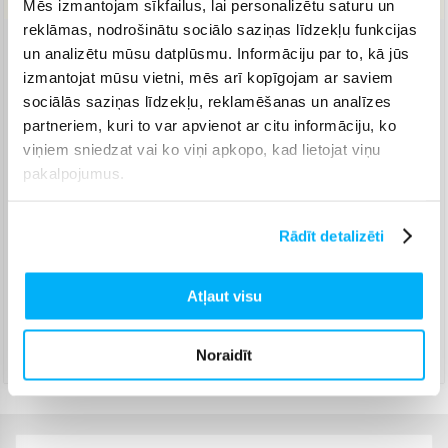
Mēs izmantojam sīkfailus, lai personalizētu saturu un
reklāmas, nodrošinātu sociālo saziņas līdzekļu funkcijas
un analizētu mūsu datplūsmu. Informāciju par to, kā jūs
Venipak pakomāts
(
2,99 €
)
izmantojat mūsu vietni, mēs arī kopīgojam ar saviem
Jautājiet
sociālās saziņas līdzekļu, reklamēšanas un analīzes
Venipak Kurjers
(
3,99 €
)
partneriem, kuri to var apvienot ar citu informāciju, ko
Apmaksā pilnu summu skaidrā naudā piegādes brīdī.
viņiem sniedzat vai ko viņi apkopo, kad lietojat viņu
Jautājiet
pakalpojumus.
Omniva pakomāts
(
3,99 €
)
Jautājiet
Smartposti pakomāts
(
2,99 €
)
Rādīt detalizēti
Jautājiet
DPD pakomāts
(
4,99 €
)
Atļaut visu
Jautājiet
DPD kurjers
(
4,99 €
)
Noraidīt
Jautājiet