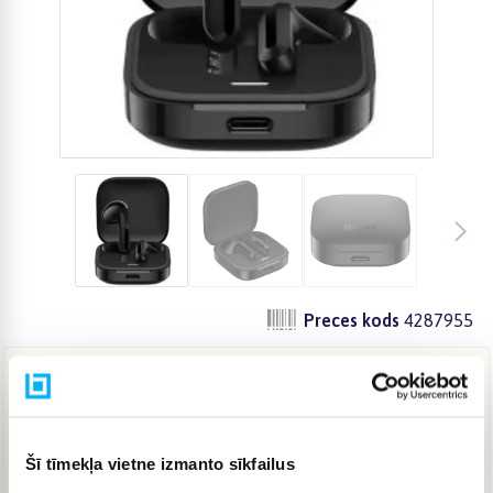
Preces kods
4287955
16,31 €
Šī tīmekļa vietne izmanto sīkfailus
IZPĀRDOTS