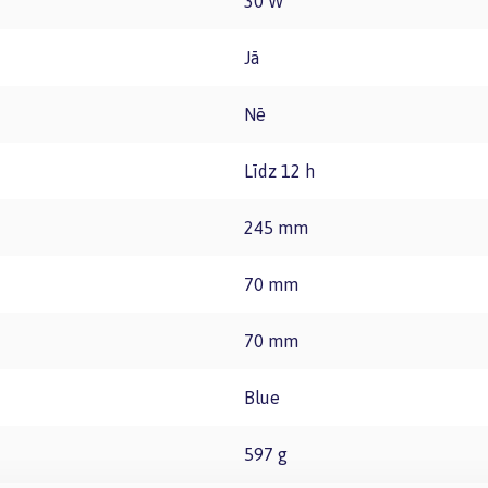
30 W
Jā
Nē
Līdz 12 h
245 mm
70 mm
70 mm
Blue
597 g