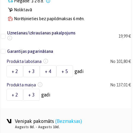
Piegāde: 1-2 d.d.
Noliktavā
Norēķinieties bez papildmaksas 6 mēn.
Uznešanas/izkraušanas pakalpojums
19,99 €
Garantijas pagarināšana
Produkta labošana
No 101,80 €
+ 2
+ 3
+ 4
+ 5
gadi
Produkta maiņa
No 137,01 €
+ 2
+ 3
gadi
Venipak pakomāts
(
Bezmaksas
)
Augusts 8d. - Augusts 10d.