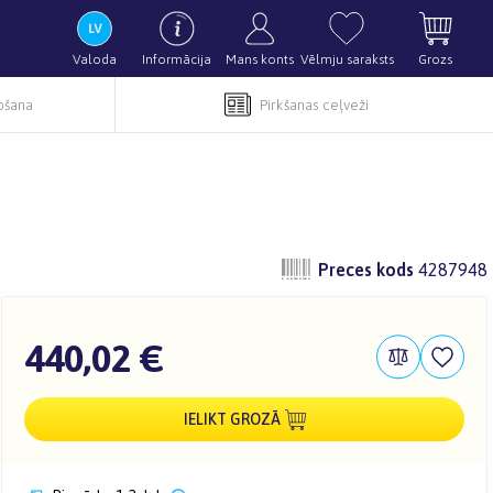
Valoda
Informācija
Mans konts
Vēlmju saraksts
Grozs
pošana
Pirkšanas ceļveži
Preces kods
4287948
440,02 €
IELIKT GROZĀ