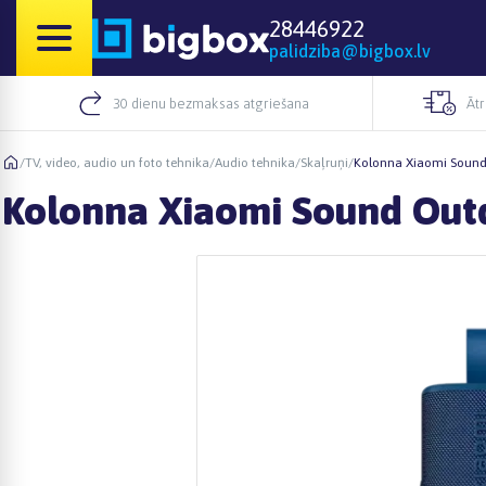
28446922
palidziba@bigbox.lv
30 dienu bezmaksas atgriešana
Āt
/
TV, video, audio un foto tehnika
/
Audio tehnika
/
Skaļruņi
/
Kolonna Xiaomi Sound
Kolonna Xiaomi Sound Out