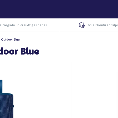
ra piegāde un draudzīgas cenas
Izcila klientu apkal
 Outdoor Blue
door Blue