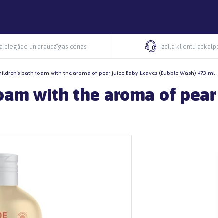
ra piegāde un draudzīgas cenas
Izcila klientu apkal
Children´s bath foam with the aroma of pear juice Baby Leaves (Bubble Wash) 473 ml
foam with the aroma of pear