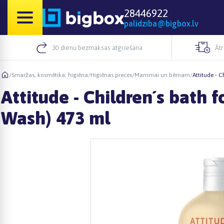
28446922
palidziba@bigbox.lv
30 dienu bezmaksas atgriešana
Āt
/
Smaržas, kosmētika, higiēna
/
Higiēnas preces
/
Mammai un bērnam
/
Attitude - 
Attitude - Children´s bath 
Wash) 473 ml