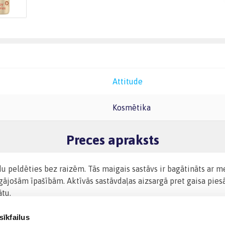
Attitude
Kosmētika
Preces apraksts
 peldēties bez raizēm. Tās maigais sastāvs ir bagātināts ar m
jošām īpašībām. Aktīvās sastāvdaļas aizsargā pret gaisa pies
tu.
sīkfailus