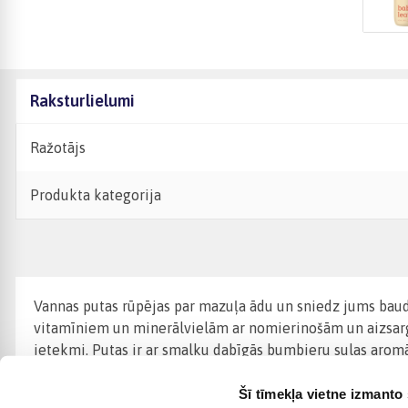
Raksturlielumi
Ražotājs
Produkta kategorija
Vannas putas rūpējas par mazuļa ādu un sniedz jums baudu
vitamīniem un minerālvielām ar nomierinošām un aizsargā
ietekmi. Putas ir ar smalku dabīgās bumbieru sulas aromā
Šī tīmekļa vietne izmanto 