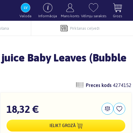
Valoda
Informācija
Mans konts
Vēlmju saraksts
Grozs
pošana
Pirkšanas ceļveži
 juice Baby Leaves (Bubble
Preces kods
4274152
18,32 €
IELIKT GROZĀ