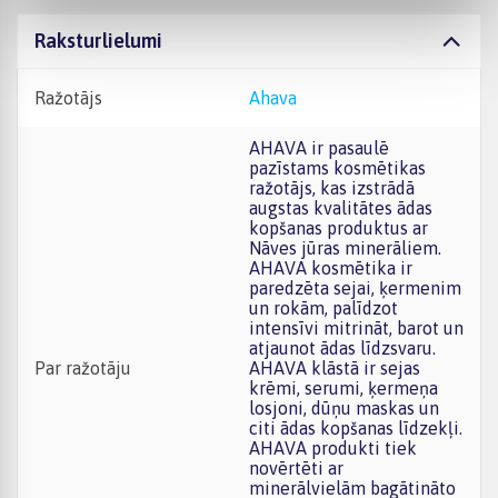
Raksturlielumi
Ražotājs
Ahava
AHAVA ir pasaulē
pazīstams kosmētikas
ražotājs, kas izstrādā
augstas kvalitātes ādas
kopšanas produktus ar
Nāves jūras minerāliem.
AHAVA kosmētika ir
paredzēta sejai, ķermenim
un rokām, palīdzot
intensīvi mitrināt, barot un
atjaunot ādas līdzsvaru.
Par ražotāju
AHAVA klāstā ir sejas
krēmi, serumi, ķermeņa
losjoni, dūņu maskas un
citi ādas kopšanas līdzekļi.
AHAVA produkti tiek
novērtēti ar
minerālvielām bagātināto