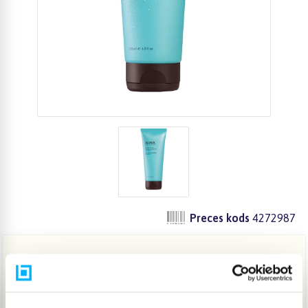
Preces kods
4272987
18,14 €