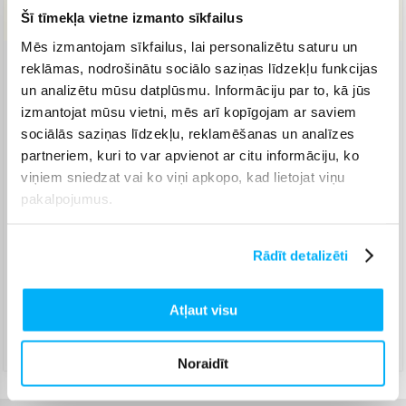
IZPĀRDOTS
Šī tīmekļa vietne izmanto sīkfailus
Mēs izmantojam sīkfailus, lai personalizētu saturu un
reklāmas, nodrošinātu sociālo saziņas līdzekļu funkcijas
Venipak pakomāts
(
2,99 €
)
un analizētu mūsu datplūsmu. Informāciju par to, kā jūs
Jautājiet
izmantojat mūsu vietni, mēs arī kopīgojam ar saviem
Venipak Kurjers
(
3,99 €
)
sociālās saziņas līdzekļu, reklamēšanas un analīzes
Apmaksā pilnu summu skaidrā naudā piegādes brīdī.
partneriem, kuri to var apvienot ar citu informāciju, ko
Jautājiet
viņiem sniedzat vai ko viņi apkopo, kad lietojat viņu
Omniva pakomāts
(
3,99 €
)
pakalpojumus.
Jautājiet
Smartposti pakomāts
(
2,99 €
)
Jautājiet
Rādīt detalizēti
DPD pakomāts
(
4,99 €
)
Jautājiet
Atļaut visu
DPD kurjers
(
4,99 €
)
Jautājiet
Noraidīt