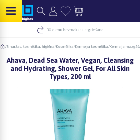
30 dienu bezmaksas atgriešana
/
Smaržas, kosmētika, higiēna
/
Kosmētika
/
Ķermeņa kosmētika
/
Kermeņa mazgāšan
Ahava, Dead Sea Water, Vegan, Cleansing
and Hydrating, Shower Gel, For All Skin
Types, 200 ml