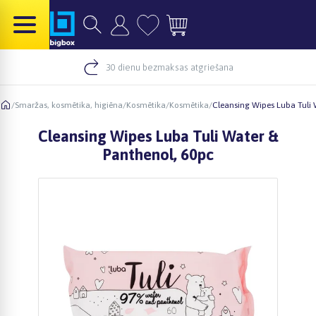
30 dienu bezmaksas atgriešana
/
Smaržas, kosmētika, higiēna
/
Kosmētika
/
Kosmētika
/
Cleansing Wipes Luba Tuli 
Cleansing Wipes Luba Tuli Water &
Panthenol, 60pc