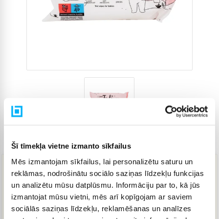
Preces kods
4270469
Šī tīmekļa vietne izmanto sīkfailus
Mēs izmantojam sīkfailus, lai personalizētu saturu un
reklāmas, nodrošinātu sociālo saziņas līdzekļu funkcijas
11,01 €
un analizētu mūsu datplūsmu. Informāciju par to, kā jūs
izmantojat mūsu vietni, mēs arī kopīgojam ar saviem
sociālās saziņas līdzekļu, reklamēšanas un analīzes
IELIKT GROZĀ