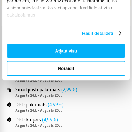
partneriem, kuri to var apvienot ar citu informāciju, ko
viņiem sniedzat vai ko viņi apkopo, kad lietojat viņu
pakalpojumus.
Piegāde: 5-9 d.d.
Rādīt detalizēti
Venipak pakomāts
(
2,99 €
)
Augusts 14d. - Augusts 20d.
Atļaut visu
Venipak Kurjers
(
3,99 €
)
Apmaksā pilnu summu skaidrā naudā piegādes brīdī.
Augusts 14d. - Augusts 20d.
Noraidīt
Omniva pakomāts
(
3,99 €
)
Augusts 14d. - Augusts 20d.
Smartposti pakomāts
(
2,99 €
)
Augusts 14d. - Augusts 20d.
DPD pakomāts
(
4,99 €
)
Augusts 14d. - Augusts 20d.
DPD kurjers
(
4,99 €
)
Augusts 14d. - Augusts 20d.