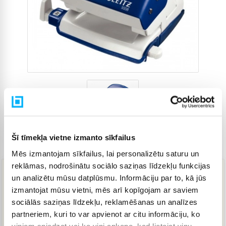
Šī tīmekļa vietne izmanto sīkfailus
Preces kods
4265354
Mēs izmantojam sīkfailus, lai personalizētu saturu un
reklāmas, nodrošinātu sociālo saziņas līdzekļu funkcijas
un analizētu mūsu datplūsmu. Informāciju par to, kā jūs
17,14 €
izmantojat mūsu vietni, mēs arī kopīgojam ar saviem
sociālās saziņas līdzekļu, reklamēšanas un analīzes
partneriem, kuri to var apvienot ar citu informāciju, ko
IELIKT GROZĀ
viņiem sniedzat vai ko viņi apkopo, kad lietojat viņu