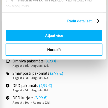
pakalpojumus.
Piegāde: 1-4 d.d.
Rādīt detalizēti
Venipak pakomāts
(
2,99 €
)
Atļaut visu
Augusts 8d. - Augusts 12d.
Venipak Kurjers
(
4,99 €
)
Apmaksā pilnu summu skaidrā naudā piegādes brīdī.
Noraidīt
Augusts 10d. - Augusts 13d.
Omniva pakomāts
(
3,99 €
)
Augusts 8d. - Augusts 12d.
Smartposti pakomāts
(
2,99 €
)
Augusts 8d. - Augusts 12d.
DPD pakomāts
(
4,99 €
)
Augusts 8d. - Augusts 12d.
DPD kurjers
(
5,99 €
)
Augusts 10d. - Augusts 13d.