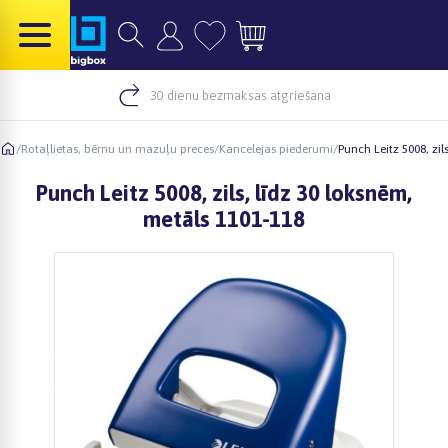
30 dienu bezmaksas atgriešana
/
Rotaļlietas, bērnu un mazuļu preces
/
Kancelejas piederumi
/
Punch Leitz 5008, zil
Punch Leitz 5008, zils, līdz 30 loksnēm,
metāls 1101-118