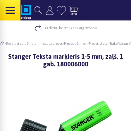
30 dienu bezmaksas atgriešana
/
Rotaļlietas, bērnu un mazuļu preces
/
Preces bērniem
/
Preces skolai
/
Rakstīšanas rī
Stanger Teksta marķieris 1-5 mm, zaļš, 1
gab. 180006000