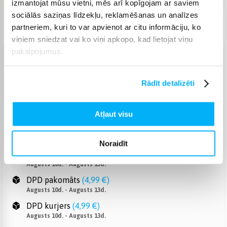
izmantojat mūsu vietni, mēs arī kopīgojam ar saviem
sociālās saziņas līdzekļu, reklamēšanas un analīzes
Piegāde: 1-4 d.d.
partneriem, kuri to var apvienot ar citu informāciju, ko
viņiem sniedzat vai ko viņi apkopo, kad lietojat viņu
pakalpojumus.
Venipak pakomāts
(
2,99 €
)
Augusts 10d. - Augusts 13d.
Rādīt detalizēti
Venipak Kurjers
(
3,99 €
)
Apmaksā pilnu summu skaidrā naudā piegādes brīdī.
Augusts 10d. - Augusts 13d.
Atļaut visu
Omniva pakomāts
(
3,99 €
)
Augusts 10d. - Augusts 13d.
Noraidīt
Smartposti pakomāts
(
2,99 €
)
Augusts 10d. - Augusts 13d.
DPD pakomāts
(
4,99 €
)
Augusts 10d. - Augusts 13d.
DPD kurjers
(
4,99 €
)
Augusts 10d. - Augusts 13d.