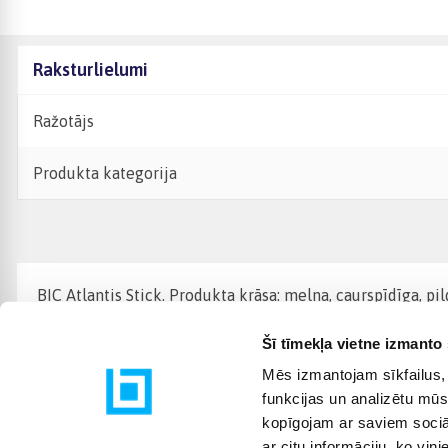
Raksturlielumi
Ražotājs
Produkta kategorija
BIC Atlantis Stick. Produkta krāsa: melna, caurspīdīga, p
Šī tīmekļa vietne izmanto 
Mēs izmantojam sīkfailus, 
funkcijas un analizētu mūs
kopīgojam ar saviem sociāl
ar citu informāciju, ko viņ