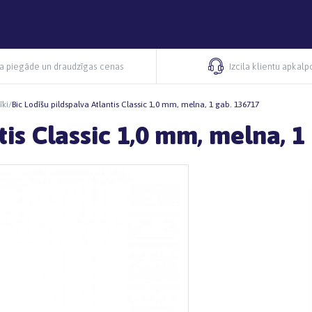
ra piegāde un draudzīgas cenas
Izcila klientu apkal
īki
/
Bic Lodīšu pildspalva Atlantis Classic 1,0 mm, melna, 1 gab. 136717
tis Classic 1,0 mm, melna, 1