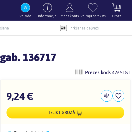
Valoda
Informācija
Mans konts
Vēlmju saraksts
Grozs
pošana
Pirkšanas ceļveži
 gab. 136717
Preces kods
4265181
9,24 €
IELIKT GROZĀ