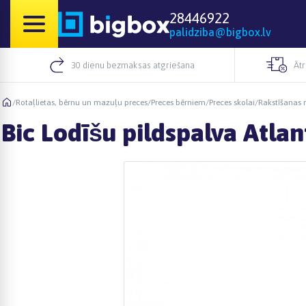
28446922
palidziba@bigbox.lv
30 dienu bezmaksas atgriešana
Āt
/
Rotaļlietas, bērnu un mazuļu preces
/
Preces bērniem
/
Preces skolai
/
Rakstīšanas r
Bic Lodīšu pildspalva Atlan