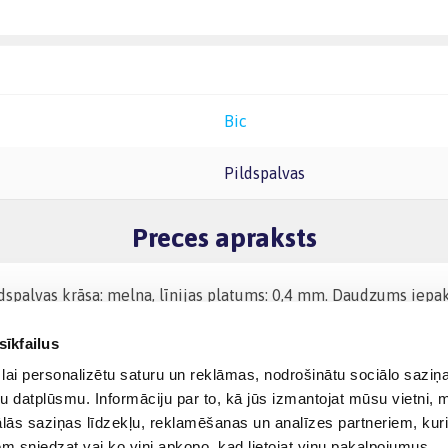
Bic
Pildspalvas
Preces apraksts
ildspalvas krāsa: melna, līnijas platums: 0,4 mm. Daudzums iepa
sīkfailus
lai personalizētu saturu un reklāmas, nodrošinātu sociālo saziņa
u datplūsmu. Informāciju par to, kā jūs izmantojat mūsu vietni, 
ās saziņas līdzekļu, reklamēšanas un analīzes partneriem, kuri
iem sniedzat vai ko viņi apkopo, kad lietojat viņu pakalpojumus.