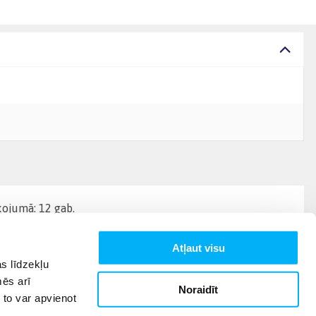
kojumā: 12 gab.
Atļaut visu
s līdzekļu
mēs arī
Noraidīt
 to var apvienot