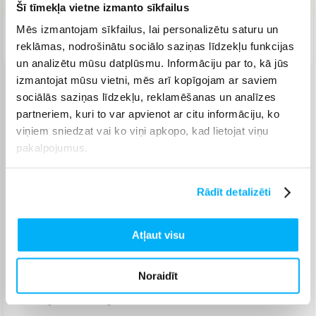
Šī tīmekļa vietne izmanto sīkfailus
Mēs izmantojam sīkfailus, lai personalizētu saturu un
Piegāde: 2-5 d.d.
reklāmas, nodrošinātu sociālo saziņas līdzekļu funkcijas
un analizētu mūsu datplūsmu. Informāciju par to, kā jūs
izmantojat mūsu vietni, mēs arī kopīgojam ar saviem
Venipak pakomāts
(
2,99 €
)
sociālās saziņas līdzekļu, reklamēšanas un analīzes
Augusts 10d. - Augusts 13d.
partneriem, kuri to var apvienot ar citu informāciju, ko
Venipak Kurjers
(
3,99 €
)
viņiem sniedzat vai ko viņi apkopo, kad lietojat viņu
Apmaksā pilnu summu skaidrā naudā piegādes brīdī.
pakalpojumus.
Augusts 11d. - Augusts 14d.
Omniva pakomāts
(
3,99 €
)
Rādīt detalizēti
Augusts 10d. - Augusts 13d.
Smartposti pakomāts
(
2,99 €
)
Augusts 10d. - Augusts 13d.
Atļaut visu
DPD pakomāts
(
4,99 €
)
Augusts 10d. - Augusts 13d.
Noraidīt
DPD kurjers
(
4,99 €
)
Augusts 11d. - Augusts 14d.