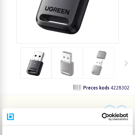
Preces kods
4228302
19,47 €
IELIKT GROZĀ