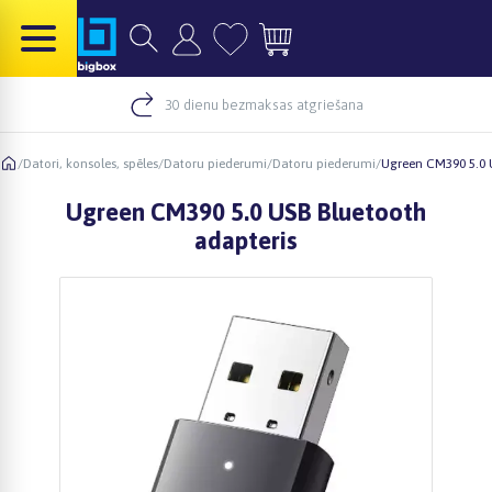
30 dienu bezmaksas atgriešana
/
Datori, konsoles, spēles
/
Datoru piederumi
/
Datoru piederumi
/
Ugreen CM390 5.0 
Ugreen CM390 5.0 USB Bluetooth
adapteris