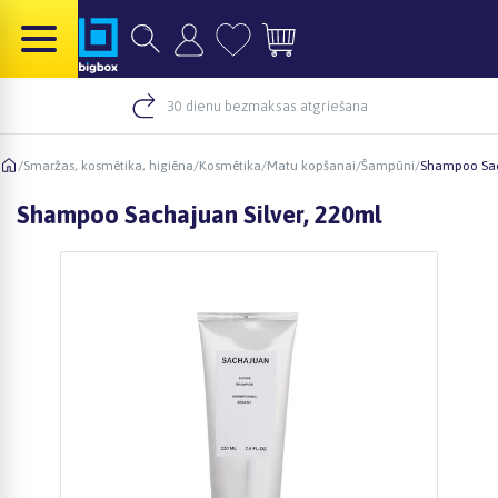
30 dienu bezmaksas atgriešana
/
Smaržas, kosmētika, higiēna
/
Kosmētika
/
Matu kopšanai
/
Šampūni
/
Shampoo Sach
Shampoo Sachajuan Silver, 220ml