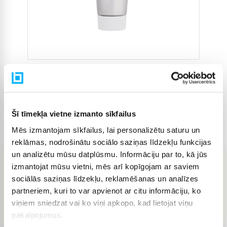
Šī tīmekļa vietne izmanto sīkfailus
Mēs izmantojam sīkfailus, lai personalizētu saturu un
Preces kods
4227486
reklāmas, nodrošinātu sociālo saziņas līdzekļu funkcijas
un analizētu mūsu datplūsmu. Informāciju par to, kā jūs
izmantojat mūsu vietni, mēs arī kopīgojam ar saviem
22,80 €
sociālās saziņas līdzekļu, reklamēšanas un analīzes
partneriem, kuri to var apvienot ar citu informāciju, ko
viņiem sniedzat vai ko viņi apkopo, kad lietojat viņu
IZPĀRDOTS
pakalpojumus.