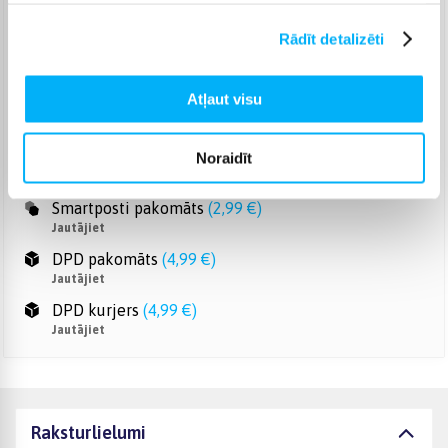
Venipak pakomāts
(
2,99 €
)
Rādīt detalizēti
Jautājiet
Venipak Kurjers
(
3,99 €
)
Atļaut visu
Apmaksā pilnu summu skaidrā naudā piegādes brīdī.
Jautājiet
Omniva pakomāts
(
3,99 €
)
Noraidīt
Jautājiet
Smartposti pakomāts
(
2,99 €
)
Jautājiet
DPD pakomāts
(
4,99 €
)
Jautājiet
DPD kurjers
(
4,99 €
)
Jautājiet
Raksturlielumi