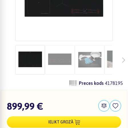
Preces kods
4178195
899,99 €
IELIKT GROZĀ