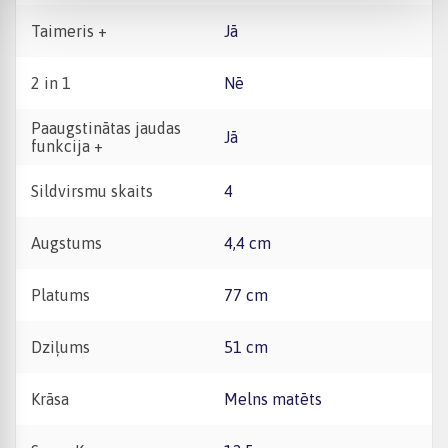
Taimeris +
Jā
2 in 1
Nē
Paaugstinātas jaudas
Jā
funkcija +
Sildvirsmu skaits
4
Augstums
4,4 cm
Platums
77 cm
Dziļums
51 cm
Krāsa
Melns matēts