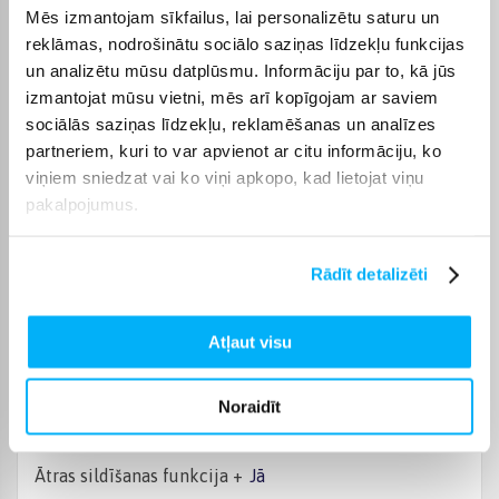
Komplektēšanas valsts
Vācija
Mēs izmantojam sīkfailus, lai personalizētu saturu un
reklāmas, nodrošinātu sociālo saziņas līdzekļu funkcijas
Platuma intervāls, cm
80 - 89 cm
un analizētu mūsu datplūsmu. Informāciju par to, kā jūs
izmantojat mūsu vietni, mēs arī kopīgojam ar saviem
sociālās saziņas līdzekļu, reklamēšanas un analīzes
Plīts tips
Indukcijas
partneriem, kuri to var apvienot ar citu informāciju, ko
viņiem sniedzat vai ko viņi apkopo, kad lietojat viņu
Rāmis
Nē
pakalpojumus.
Plīts pārklājums
Stikls
Rādīt detalizēti
Plīts vadība
Sensoru
Atļaut visu
Kontroles vieta +
Plīts priekšpusē
Noraidīt
Bērnu aizsardzība +
Jā
Ātras sildīšanas funkcija +
Jā