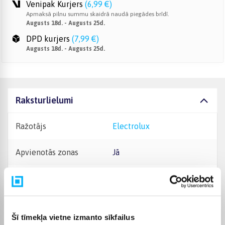
Venipak Kurjers
(
6,99 €
)
Apmaksā pilnu summu skaidrā naudā piegādes brīdī.
Augusts 18d. - Augusts 25d.
DPD kurjers
(
7,99 €
)
Augusts 18d. - Augusts 25d.
Raksturlielumi
Ražotājs
Electrolux
Apvienotās zonas
Jā
Neskrāpējošs pārklājums
Jā
Garantijas laiks
24 mēn.
Šī tīmekļa vietne izmanto sīkfailus