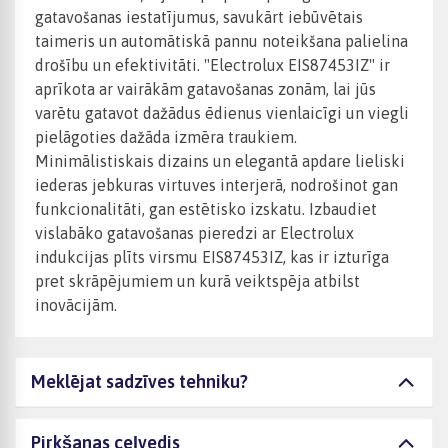
gatavošanas iestatījumus, savukārt iebūvētais
taimeris un automātiskā pannu noteikšana palielina
drošību un efektivitāti. "Electrolux EIS87453IZ" ir
aprīkota ar vairākām gatavošanas zonām, lai jūs
varētu gatavot dažādus ēdienus vienlaicīgi un viegli
pielāgoties dažāda izmēra traukiem.
Minimālistiskais dizains un elegantā apdare lieliski
iederas jebkuras virtuves interjerā, nodrošinot gan
funkcionalitāti, gan estētisko izskatu. Izbaudiet
vislabāko gatavošanas pieredzi ar Electrolux
indukcijas plīts virsmu EIS87453IZ, kas ir izturīga
pret skrāpējumiem un kurā veiktspēja atbilst
inovācijām.
Meklējat sadzīves tehniku?
Pirkšanas ceļvedis