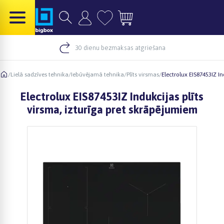
30 dienu bezmaksas atgriešana
/
Lielā sadzīves tehnika
/
Iebūvējamā tehnika
/
Plīts virsmas
/
Electrolux EIS87453IZ I
Electrolux EIS87453IZ Indukcijas plīts
virsma, izturīga pret skrāpējumiem