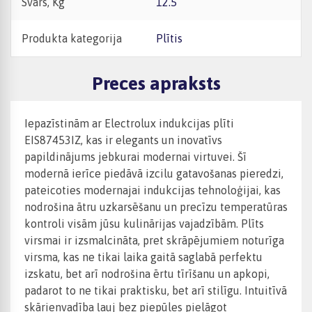
Svars, Kg
12.5
Produkta kategorija
Plītis
Preces apraksts
Iepazīstinām ar Electrolux indukcijas plīti
EIS87453IZ, kas ir elegants un inovatīvs
papildinājums jebkurai modernai virtuvei. Šī
modernā ierīce piedāvā izcilu gatavošanas pieredzi,
pateicoties modernajai indukcijas tehnoloģijai, kas
nodrošina ātru uzkarsēšanu un precīzu temperatūras
kontroli visām jūsu kulinārijas vajadzībām. Plīts
virsmai ir izsmalcināta, pret skrāpējumiem noturīga
virsma, kas ne tikai laika gaitā saglabā perfektu
izskatu, bet arī nodrošina ērtu tīrīšanu un apkopi,
padarot to ne tikai praktisku, bet arī stilīgu. Intuitīvā
skārienvadība ļauj bez piepūles pielāgot