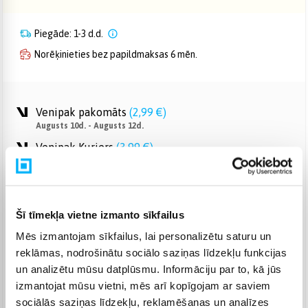
Piegāde: 1-3 d.d.
Norēķinieties bez papildmaksas 6 mēn.
Venipak pakomāts
(
2,99 €
)
Augusts 10d. - Augusts 12d.
Venipak Kurjers
(
3,99 €
)
Apmaksā pilnu summu skaidrā naudā piegādes brīdī.
Augusts 10d. - Augusts 12d.
Omniva pakomāts
(
3,99 €
)
Augusts 10d. - Augusts 12d.
Šī tīmekļa vietne izmanto sīkfailus
Smartposti pakomāts
(
2,99 €
)
Mēs izmantojam sīkfailus, lai personalizētu saturu un
Augusts 10d. - Augusts 12d.
reklāmas, nodrošinātu sociālo saziņas līdzekļu funkcijas
DPD pakomāts
(
4,99 €
)
un analizētu mūsu datplūsmu. Informāciju par to, kā jūs
Augusts 10d. - Augusts 12d.
izmantojat mūsu vietni, mēs arī kopīgojam ar saviem
DPD kurjers
(
4,99 €
)
sociālās saziņas līdzekļu, reklamēšanas un analīzes