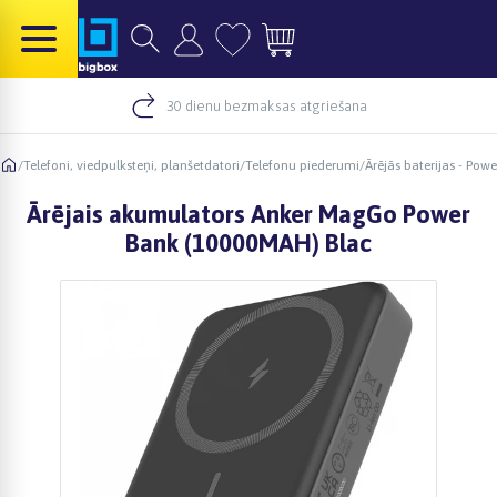
30 dienu bezmaksas atgriešana
/
Telefoni, viedpulksteņi, planšetdatori
/
Telefonu piederumi
/
Ārējās baterijas - Pow
Ārējais akumulators Anker MagGo Power
Bank (10000MAH) Blac