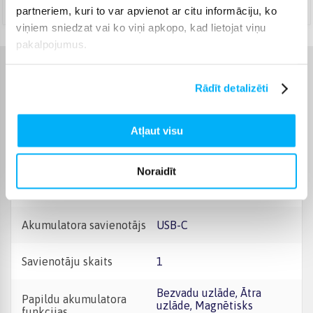
Augusts 10d. - Augusts 12d.
partneriem, kuri to var apvienot ar citu informāciju, ko
viņiem sniedzat vai ko viņi apkopo, kad lietojat viņu
pakalpojumus.
Raksturlielumi
Rādīt detalizēti
Ražotājs
Anker
Atļaut visu
Akumulatora ietilpība
10000
(mAh)
Noraidīt
Produkta kategorija
Ārējās baterijas
Akumulatora savienotājs
USB-C
Savienotāju skaits
1
Bezvadu uzlāde, Ātra
Papildu akumulatora
uzlāde, Magnētisks
funkcijas