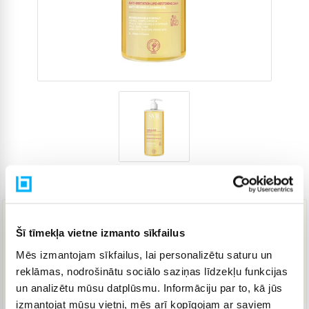
Preces kods
3838454
18,41 €
Šī tīmekļa vietne izmanto sīkfailus
Mēs izmantojam sīkfailus, lai personalizētu saturu un
reklāmas, nodrošinātu sociālo saziņas līdzekļu funkcijas
IELIKT GROZĀ
un analizētu mūsu datplūsmu. Informāciju par to, kā jūs
izmantojat mūsu vietni, mēs arī kopīgojam ar saviem