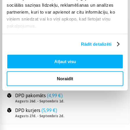
sociālās saziņas līdzekļu, reklamēšanas un analīzes
Piegāde: 14-18 d.d.
partneriem, kuri to var apvienot ar citu informāciju, ko
viņiem sniedzat vai ko viņi apkopo, kad lietojat viņu
pakalpojumus.
Venipak pakomāts
(
2,99 €
)
Augusts 26d. - Septembris 1d.
Rādīt detalizēti
Venipak Kurjers
(
4,99 €
)
Apmaksā pilnu summu skaidrā naudā piegādes brīdī.
Augusts 27d. - Septembris 2d.
Atļaut visu
Omniva pakomāts
(
3,99 €
)
Augusts 26d. - Septembris 1d.
Noraidīt
Smartposti pakomāts
(
2,99 €
)
Augusts 26d. - Septembris 1d.
DPD pakomāts
(
4,99 €
)
Augusts 26d. - Septembris 1d.
DPD kurjers
(
5,99 €
)
Augusts 27d. - Septembris 2d.