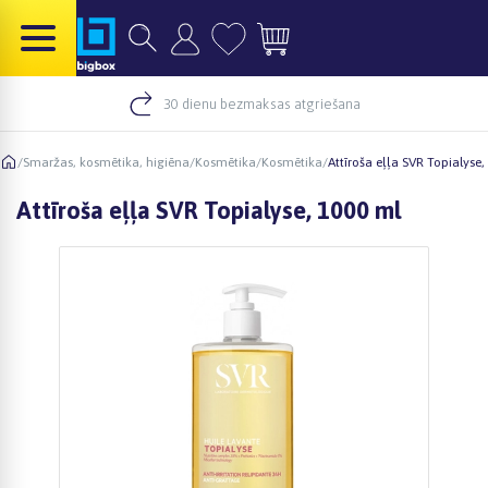
30 dienu bezmaksas atgriešana
/
Smaržas, kosmētika, higiēna
/
Kosmētika
/
Kosmētika
/
Attīroša eļļa SVR Topialyse,
Attīroša eļļa SVR Topialyse, 1000 ml