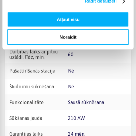
Rādīt detalizēti
Raksturlielumi
Atļaut visu
Ražotājs
Samsung
Noraidīt
Bezvadu
Bezvadu
Darbības laiks ar pilnu
60
uzlādi, līdz, min.
Pašattīrīšanās stacija
Nē
Šķidrumu sūknēšana
Nē
Funkcionalitāte
Sausā sūknēšana
Sūkšanas jauda
210 AW
Garantijas laiks
24 mēn.