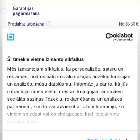
Garantijas
pagarināšana
Produkta labošana
No 86,60 €
+ 2
+ 3
+ 4
+ 5
gadi
Produkta maiņa
No 116,28 €
Šī tīmekļa vietne izmanto sīkfailus
+ 2
+ 3
gadi
Mēs izmantojam sīkfailus, lai personalizētu saturu un
reklāmas, nodrošinātu sociālo saziņas līdzekļu funkcijas
un analizētu mūsu datplūsmu. Informāciju par to, kā jūs
Venipak Kurjers
(
6,99 €
)
izmantojat mūsu vietni, mēs arī kopīgojam ar saviem
Apmaksā pilnu summu skaidrā naudā piegādes brīdī.
sociālās saziņas līdzekļu, reklamēšanas un analīzes
Jautājiet
partneriem, kuri to var apvienot ar citu informāciju, ko
DPD kurjers
(
7,99 €
)
viņiem sniedzat vai ko viņi apkopo, kad lietojat viņu
Jautājiet
pakalpojumus.