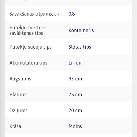
Savākšanas tilpums, l +
0,8
Putekļu tvertnes
Konteineris
savākšanas tips
Putekļu sūcēja tips
Slotas tips
Akumulatora tips
Li-ion
Augstums
93 cm
Platums
25 cm
Dziļums
20 cm
Krāsa
Melns