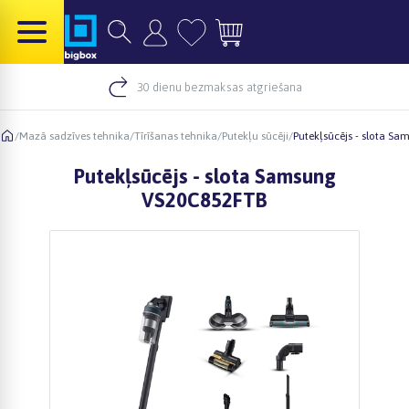
30 dienu bezmaksas atgriešana
/
Mazā sadzīves tehnika
/
Tīrīšanas tehnika
/
Putekļu sūcēji
/
Putekļsūcējs - slota S
Putekļsūcējs - slota Samsung
VS20C852FTB