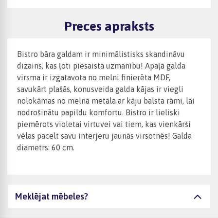
Preces apraksts
Bistro bāra galdam ir minimālistisks skandināvu
dizains, kas ļoti piesaista uzmanību! Apaļā galda
virsma ir izgatavota no melni finierēta MDF,
savukārt plašās, konusveida galda kājas ir viegli
nolokāmas no melnā metāla ar kāju balsta rāmi, lai
nodrošinātu papildu komfortu. Bistro ir lieliski
piemērots violetai virtuvei vai tiem, kas vienkārši
vēlas pacelt savu interjeru jaunās virsotnēs! Galda
diametrs: 60 cm.
Meklējat mēbeles?