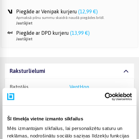
Piegāde ar Venipak kurjeru
(
12,99 €
)
Apmaksā pilnu summu skaidrā naudā piegādes brīdī.
Jautājiet
Piegāde ar DPD kurjeru
(
13,99 €
)
Jautājiet
Raksturlielumi
Ražotājs
VentHon
Garantijas laiks
24 mēn.
Šī tīmekļa vietne izmanto sīkfailus
Svars, Kg
8.5
Mēs izmantojam sīkfailus, lai personalizētu saturu un
Produkta kategorija
Tabulas
reklāmas, nodrošinātu sociālo saziņas līdzekļu funkcijas