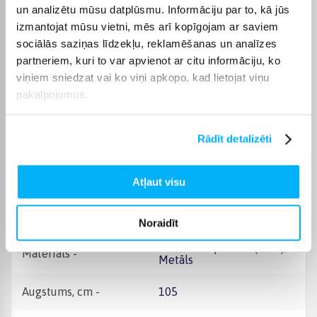
un analizētu mūsu datplūsmu. Informāciju par to, kā jūs
izmantojat mūsu vietni, mēs arī kopīgojam ar saviem
Tabulas veids
Bāra galds
sociālās saziņas līdzekļu, reklamēšanas un analīzes
partneriem, kuri to var apvienot ar citu informāciju, ko
Tabulas forma
Apaļi/ovāli galdi
viņiem sniedzat vai ko viņi apkopo, kad lietojat viņu
pakalpojumus.
Koka putekļu plāksne
Galda virsmas materiāls
(MDF)
Rādīt detalizēti
Mēbeļu krāsa
Melns
Ražotāja krāsa
Melns
Atļaut visu
Mēbeļu tips
Tabula
Noraidīt
Kokskaidu plātnes (MDF),
Materiāls -
Metāls
Augstums, cm -
105