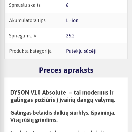
Sprauslu skaits
6
Akumulatora tips
Li-ion
Spriegums, V
25.2
Produkta kategorija
Putekļu sūcēji
Preces apraksts
DYSON V10 Absolute – tai modernus ir
galingas požiūris į įvairių dangų valymą.
Galingas belaidis dulkių siurblys. Išpainioja.
Visų rūšių grindims.