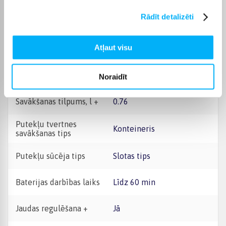
Rādīt detalizēti
Šķidrumu sūknēšana
Nē
Atļaut visu
Funkcionalitāte
Sausā sūknēšana
Garantijas laiks
24 mēn.
Noraidīt
Savākšanas tilpums, l +
0.76
Putekļu tvertnes
Konteineris
savākšanas tips
Putekļu sūcēja tips
Slotas tips
Baterijas darbības laiks
Līdz 60 min
Jaudas regulēšana +
Jā