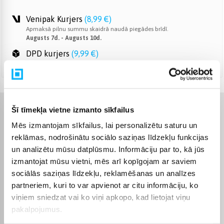
Venipak Kurjers
(
8,99 €
)
Apmaksā pilnu summu skaidrā naudā piegādes brīdī.
Augusts 7d. - Augusts 10d.
DPD kurjers
(
9,99 €
)
Augusts 7d. - Augusts 10d.
Šī tīmekļa vietne izmanto sīkfailus
Raksturlielumi
Mēs izmantojam sīkfailus, lai personalizētu saturu un
reklāmas, nodrošinātu sociālo saziņas līdzekļu funkcijas
Ražotājs
Dyson
un analizētu mūsu datplūsmu. Informāciju par to, kā jūs
izmantojat mūsu vietni, mēs arī kopīgojam ar saviem
Bezvadu
Bezvadu
sociālās saziņas līdzekļu, reklamēšanas un analīzes
partneriem, kuri to var apvienot ar citu informāciju, ko
Darbības laiks ar pilnu
60
viņiem sniedzat vai ko viņi apkopo, kad lietojat viņu
uzlādi, līdz, min.
pakalpojumus.
Pašattīrīšanās stacija
Nē