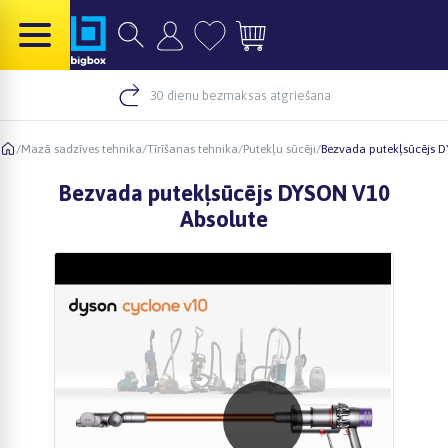
30 dienu bezmaksas atgriešana
/
Mazā sadzīves tehnika
/
Tīrīšanas tehnika
/
Putekļu sūcēji
/
Bezvada putekļsūcējs 
Bezvada putekļsūcējs DYSON V10
Absolute