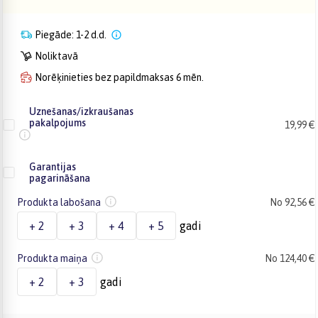
Piegāde: 1-2 d.d.
Noliktavā
Norēķinieties bez papildmaksas 6 mēn.
Uznešanas/izkraušanas
pakalpojums
19,99 €
Garantijas
pagarināšana
Produkta labošana
No 92,56 €
+ 2
+ 3
+ 4
+ 5
gadi
Produkta maiņa
No 124,40 €
+ 2
+ 3
gadi