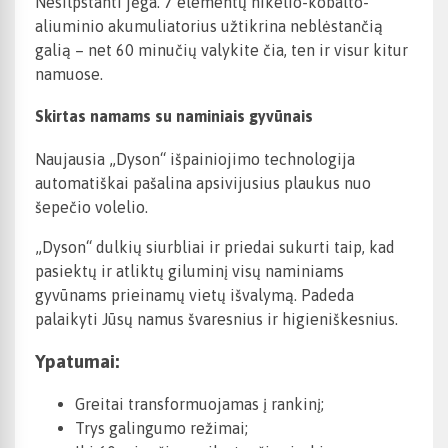
Nesilpstanti jėga. 7 elementų nikelio-kobalto-
aliuminio akumuliatorius užtikrina neblėstančią
galią – net 60 minučių valykite čia, ten ir visur kitur
namuose.
Skirtas namams su naminiais gyvūnais
Naujausia „Dyson“ išpainiojimo technologija
automatiškai pašalina apsivijusius plaukus nuo
šepečio volelio.
„Dyson“ dulkių siurbliai ir priedai sukurti taip, kad
pasiektų ir atliktų giluminį visų naminiams
gyvūnams prieinamų vietų išvalymą. Padeda
palaikyti Jūsų namus švaresnius ir higieniškesnius.
Ypatumai:
Greitai transformuojamas į rankinį;
Trys galingumo režimai;