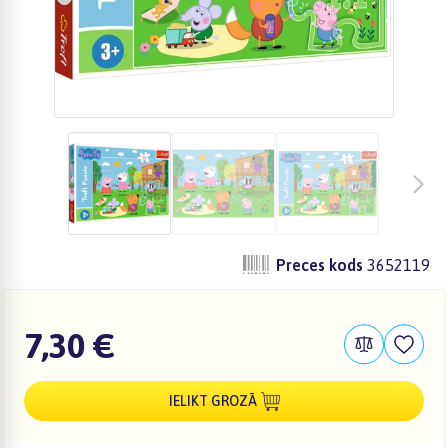
Preces kods
3652119
7,30 €
IELIKT GROZĀ