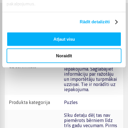
pakalpojumus.
Raksturlielumi
Rādīt detalizēti
Ražotājs
PEPPA PIG
Atļaut visu
Produkts ir sertificēts un
atbilst Eiropas Savienības
prasībām attiecībā uz
Noraidīt
rotaļlietām. Jūs atradīsiet
CE marķējumu uz
CE sertifikāts
iepakojuma. Saglabājiet
informāciju par ražotāju
un importētāju turpmākai
uzziņai. Tie ir norādīti uz
iepakojuma.
Produkta kategorija
Puzles
Sīku detaļu dēļ tas nav
piemērots bērniem līdz
trīs gadu vecumam. Pirms