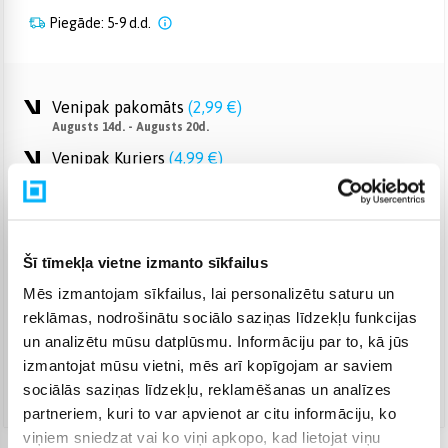
Piegāde: 5-9 d.d.
Venipak pakomāts
(
2,99 €
)
Augusts 14d. - Augusts 20d.
Venipak Kurjers
(
4,99 €
)
Apmaksā pilnu summu skaidrā naudā piegādes brīdī.
Augusts 14d. - Augusts 20d.
Omniva pakomāts
(
3,99 €
)
Augusts 14d. - Augusts 20d.
Šī tīmekļa vietne izmanto sīkfailus
Smartposti pakomāts
(
2,99 €
)
Mēs izmantojam sīkfailus, lai personalizētu saturu un
Augusts 14d. - Augusts 20d.
reklāmas, nodrošinātu sociālo saziņas līdzekļu funkcijas
DPD pakomāts
(
4,99 €
)
un analizētu mūsu datplūsmu. Informāciju par to, kā jūs
Augusts 14d. - Augusts 20d.
izmantojat mūsu vietni, mēs arī kopīgojam ar saviem
DPD kurjers
(
5,99 €
)
sociālās saziņas līdzekļu, reklamēšanas un analīzes
Augusts 14d. - Augusts 20d.
partneriem, kuri to var apvienot ar citu informāciju, ko
viņiem sniedzat vai ko viņi apkopo, kad lietojat viņu