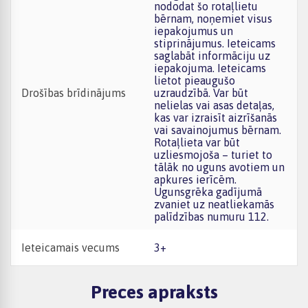
nododat šo rotaļlietu
bērnam, noņemiet visus
iepakojumus un
stiprinājumus. Ieteicams
saglabāt informāciju uz
iepakojuma. Ieteicams
lietot pieaugušo
Drošības brīdinājums
uzraudzībā. Var būt
nelielas vai asas detaļas,
kas var izraisīt aizrīšanās
vai savainojumus bērnam.
Rotaļlieta var būt
uzliesmojoša – turiet to
tālāk no uguns avotiem un
apkures ierīcēm.
Ugunsgrēka gadījumā
zvaniet uz neatliekamās
palīdzības numuru 112.
Ieteicamais vecums
3+
Preces apraksts