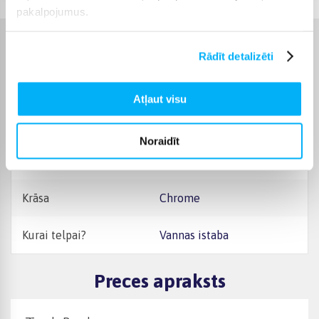
pakalpojumus.
Raksturlielumi
Rādīt detalizēti
Ražotājs
Ravak
Atļaut visu
Garantijas laiks
24 mēn.
Noraidīt
Tips
Dušas sienas
Krāsa
Chrome
Kurai telpai?
Vannas istaba
Preces apraksts