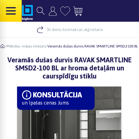
30 dienu bezmaksas atgriešana
/
Mēbeles, mājas interjers
/
Veramās dušas durvis RAVAK SMARTLINE SMSD2-100 BL a
Veramās dušas durvis RAVAK SMARTLINE
SMSD2-100 BL ar hroma detaļām un
caurspīdīgu stiklu
KONSULTĀCIJA
un īpašas cenas Jums