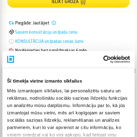
IELIKT GROZĀ
Piegāde: Jautājiet
Saņem konsultāciju un īpašu cenu
KONSULTĀCIJA un īpašas cenas Jums
Norēķinieties bez papildmaksas 6 mēn.
Uznešanas/izkraušanas
pakalpojums
19,99 €
Šī tīmekļa vietne izmanto sīkfailus
Mēs izmantojam sīkfailus, lai personalizētu saturu un
reklāmas, nodrošinātu sociālo saziņas līdzekļu funkcijas
Venipak Kurjers
(
15,99 €
)
un analizētu mūsu datplūsmu. Informāciju par to, kā jūs
Apmaksā pilnu summu skaidrā naudā piegādes brīdī.
Jautājiet
izmantojat mūsu vietni, mēs arī kopīgojam ar saviem
sociālās saziņas līdzekļu, reklamēšanas un analīzes
DPD kurjers
(
16,99 €
)
partneriem, kuri to var apvienot ar citu informāciju, ko
Jautājiet
viņiem sniedzat vai ko viņi apkopo, kad lietojat viņu