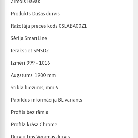
Zīmols Ravak
Produkts Dušas durvis
Ražotāja preces kods 0SLABA00Z1
Sērija SmartLine
Ierakstiet SMSD2
Izmēri 999 - 1016
Augstums, 1900 mm
Stikla biezums, mm 6
Papildus informācija BL variants
Profils bez rāmja
Profila krāsa Chrome
Durvju tips Veramās durvis