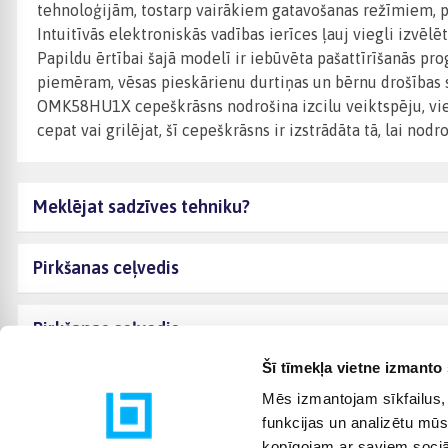
tehnoloģijām, tostarp vairākiem gatavošanas režīmiem, p
Intuitīvās elektroniskās vadības ierīces ļauj viegli izvē
Papildu ērtībai šajā modelī ir iebūvēta pašattīrīšanās pr
piemēram, vēsas pieskārienu durtiņas un bērnu drošības 
OMK58HU1X cepeškrāsns nodrošina izcilu veiktspēju, vien
cepat vai grilējat, šī cepeškrāsns ir izstrādāta tā, lai no
Meklējat sadzīves tehniku?
Pirkšanas ceļvedis
Pirkšanas ceļvedis
Šī tīmekļa vietne izmanto 
Mēs izmantojam sīkfailus, 
funkcijas un analizētu mūs
kopīgojam ar saviem sociāl