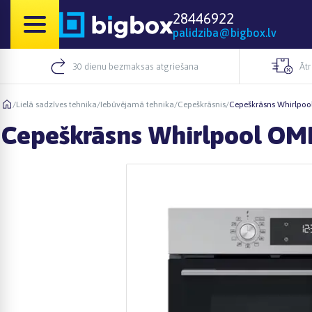
28446922
palidziba@bigbox.lv
30 dienu bezmaksas atgriešana
Āt
/
Lielā sadzīves tehnika
/
Iebūvējamā tehnika
/
Cepeškrāsnis
/
Cepeškrāsns Whirlpo
Cepeškrāsns Whirlpool O