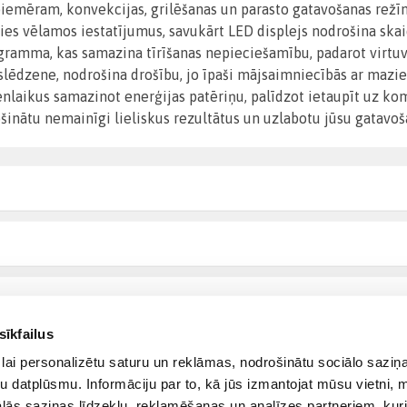
iemēram, konvekcijas, grilēšanas un parasto gatavošanas režī
lēties vēlamos iestatījumus, savukārt LED displejs nodrošina sk
ogramma, kas samazina tīrīšanas nepieciešamību, padarot virtuve
slēdzene, nodrošina drošību, jo īpaši mājsaimniecībās ar maz
laikus samazinot enerģijas patēriņu, palīdzot ietaupīt uz kom
drošinātu nemainīgi lieliskus rezultātus un uzlabotu jūsu gatavo
sīkfailus
lai personalizētu saturu un reklāmas, nodrošinātu sociālo saziņa
u datplūsmu. Informāciju par to, kā jūs izmantojat mūsu vietni, 
ās saziņas līdzekļu, reklamēšanas un analīzes partneriem, kuri