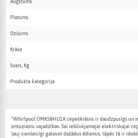
Augstums
Platums
Dziļums
Krāsa
Svars, Kg
Produkta kategorija
"Whirlpool OMK58HU1X cepeškrāsns ir daudzpusīgs un moder
entuziastu vajadzības. Šai iebūvējamajai elektriskajai cepe
ļauj vienlaicīgi gatavot dažādus ēdienus, tāpēc tā ir i