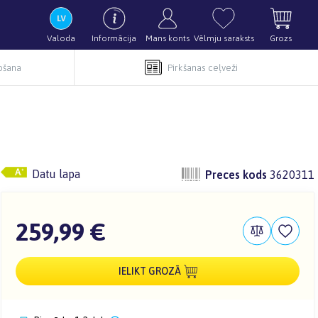
Valoda
Informācija
Mans konts
Vēlmju saraksts
Grozs
pošana
Pirkšanas ceļveži
Datu lapa
Preces kods
3620311
259,99 €
IELIKT GROZĀ