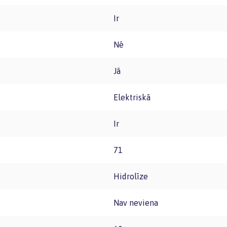
Ir
Nē
Jā
Elektriskā
Ir
71
Hidrolīze
Nav neviena