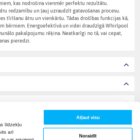
miem, kas nodrošina vienmēr perfektu rezultātu.
aidru redzamību un ļauj uzraudzīt gatavošanas procesu.
s tīrīšanu ātru un vienkāršu. Tādas drošības funkcijas kā,
iem bērniem. Energoefektīvā un videi draudzīgā Whirlpool
unālo pakalpojumu rēķina. Neatkarīgi no tā, vai cepat,
šanas pieredzi.
Atļaut visu
s līdzekļu
mēs arī
Noraidīt
 to var apvienot