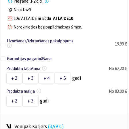
Piegāde: 1-2 d.d.
Noliktavā
10€ ATLAIDE ar kodu
ATLAIDE10
Norēķinieties bez papildmaksas 6 mēn.
Uznešanas/izkraušanas pakalpojums
19,99 €
Garantijas pagarināšana
Produkta labošana
No 62,20 €
+ 2
+ 3
+ 4
+ 5
gadi
Produkta maiņa
No 83,00 €
+ 2
+ 3
gadi
Venipak Kurjers
(
8,99 €
)