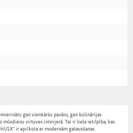
mierinātu gan vienkāršu pavāru, gan kulinārijas
 mūsdienu virtuves interjerā. Tai ir liela ietilpība, kas
K58HU1X" ir aprīkota ar modernām gatavošanas