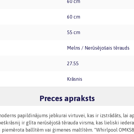
60 cm
60 cm
55 cm
Melns / Nerūsējošais tērauds
27.55
Krāsnis
Preces apraksts
ns papildinājums jebkurai virtuvei, kas ir izstrādāts, lai ap
škrāsnij ir glīta nerūsējošā tērauda virsma, kas lieliski iederas
deāli piemērota ballītēm vai ģimenes maltītēm. "Whirlpool OM