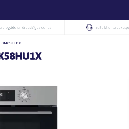
ra piegāde un draudzīgas cenas
Izcila klientu apkal
ol OMK58HU1X
MK58HU1X