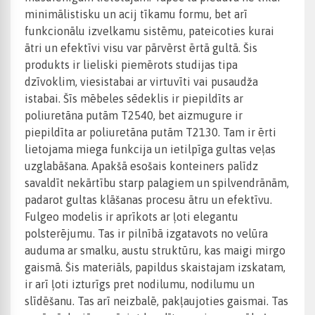
minimālistisku un acij tīkamu formu, bet arī
funkcionālu izvelkamu sistēmu, pateicoties kurai
ātri un efektīvi visu var pārvērst ērtā gultā. Šis
produkts ir lieliski piemērots studijas tipa
dzīvoklim, viesistabai ar virtuvīti vai pusaudža
istabai. Šīs mēbeles sēdeklis ir piepildīts ar
poliuretāna putām T2540, bet aizmugure ir
piepildīta ar poliuretāna putām T2130. Tam ir ērti
lietojama miega funkcija un ietilpīga gultas veļas
uzglabāšana. Apakšā esošais konteiners palīdz
savaldīt nekārtību starp palagiem un spilvendrānām,
padarot gultas klāšanas procesu ātru un efektīvu.
Fulgeo modelis ir aprīkots ar ļoti elegantu
polsterējumu. Tas ir pilnībā izgatavots no velūra
auduma ar smalku, austu struktūru, kas maigi mirgo
gaismā. Šis materiāls, papildus skaistajam izskatam,
ir arī ļoti izturīgs pret nodilumu, nodilumu un
slīdēšanu. Tas arī neizbalē, pakļaujoties gaismai. Tas