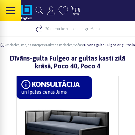
30 dienu bezmaksas atgriešana
/
Mēbeles, mājas interjers
/
Mīkstās mēbeles
/
Sofas
/
Dīvāns-gulta Fulgeo ar gultas ka
Dīvāns-gulta Fulgeo ar gultas kasti zilā
krāsā, Poco 40, Poco 4
KONSULTĀCIJA
un īpašas cenas Jums