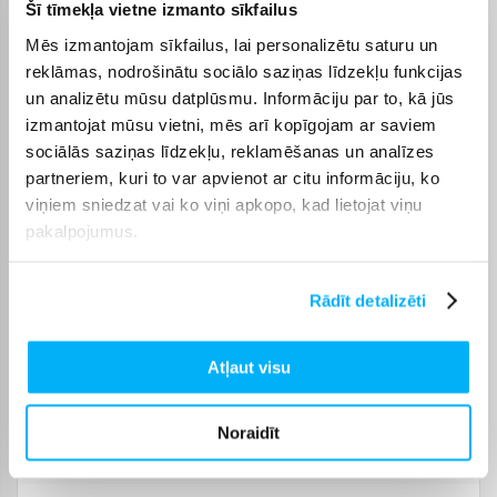
speciāliem mēbeļu
Šī tīmekļa vietne izmanto sīkfailus
kopšanas līdzekļiem,
Mēs izmantojam sīkfailus, lai personalizētu saturu un
izvairoties no agresīviem
ķīmiskiem un abrazīviem
reklāmas, nodrošinātu sociālo saziņas līdzekļu funkcijas
tīrīšanas līdzekļiem.
un analizētu mūsu datplūsmu. Informāciju par to, kā jūs
Auduma, gobelēna vai
izmantojat mūsu vietni, mēs arī kopīgojam ar saviem
ādas virsmas kopjiet tikai
Svarīga informācija
ar maigiem polsterējuma
sociālās saziņas līdzekļu, reklamēšanas un analīzes
līdzekļiem, nemazgājiet
partneriem, kuri to var apvienot ar citu informāciju, ko
tās mitrā ūdenī un
viņiem sniedzat vai ko viņi apkopo, kad lietojat viņu
nebaliniet. Lai nodrošinātu
mēbeļu ilgstošu lietošanu
pakalpojumus.
un stabilitāti, ieteicams
periodiski pārbaudīt
stiprinājumus un
Rādīt detalizēti
nepieciešamības gadījumā
pievilkt savienojumus un
skrūves.
Atļaut visu
Dīvāna audums
Velūrs
Noraidīt
Dīvāna tips
Dīvāns-gulta