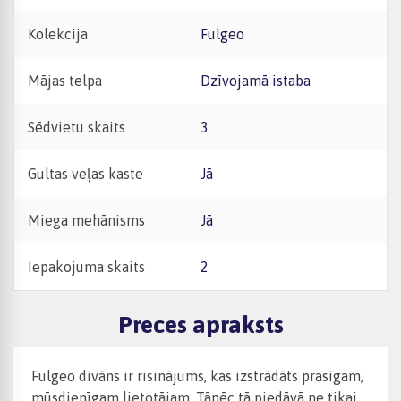
Kolekcija
Fulgeo
Mājas telpa
Dzīvojamā istaba
Sēdvietu skaits
3
Gultas veļas kaste
Jā
Miega mehānisms
Jā
Iepakojuma skaits
2
Preces apraksts
Fulgeo dīvāns ir risinājums, kas izstrādāts prasīgam,
mūsdienīgam lietotājam. Tāpēc tā piedāvā ne tikai