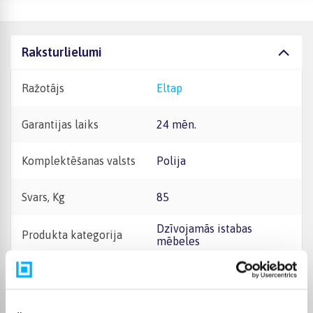
Raksturlielumi
Ražotājs
Eltap
Garantijas laiks
24 mēn.
Komplektēšanas valsts
Polija
Svars, Kg
85
Dzīvojamās istabas
Produkta kategorija
mēbeles
Mēbeļu kopšanas un
drošības ieteikumi:
Mēbeles ieteicams tīrīt ar
mīkstu drānu vai