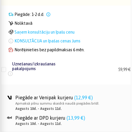
Piegāde: 1-2 d.d.
Noliktavā
Saņem konsultāciju un īpašu cenu
KONSULTĀCIJA un īpašas cenas Jums
Norēķinieties bez papildmaksas 6 mēn.
Uznešanas/izkraušanas
pakalpojums
59,99 €
Piegāde ar Venipak kurjeru
(
12,99 €
)
Apmaksā pilnu summu skaidrā naudā piegādes brīdī.
Augusts 10d. - Augusts 11d.
Piegāde ar DPD kurjeru
(
13,99 €
)
Augusts 10d. - Augusts 11d.