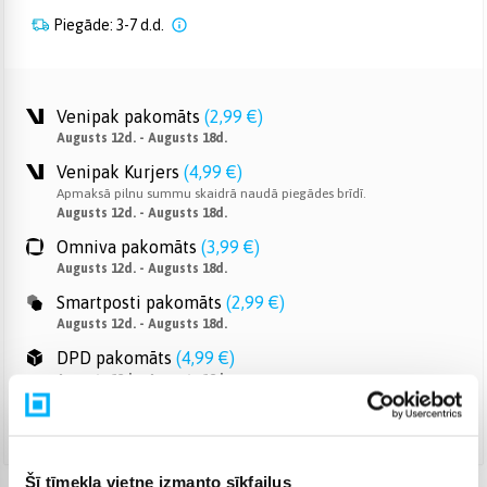
Piegāde: 3-7 d.d.
Venipak pakomāts
(
2,99 €
)
Augusts 12d. - Augusts 18d.
Venipak Kurjers
(
4,99 €
)
Apmaksā pilnu summu skaidrā naudā piegādes brīdī.
Augusts 12d. - Augusts 18d.
Omniva pakomāts
(
3,99 €
)
Augusts 12d. - Augusts 18d.
Smartposti pakomāts
(
2,99 €
)
Augusts 12d. - Augusts 18d.
DPD pakomāts
(
4,99 €
)
Augusts 12d. - Augusts 18d.
DPD kurjers
(
5,99 €
)
Augusts 12d. - Augusts 18d.
Šī tīmekļa vietne izmanto sīkfailus