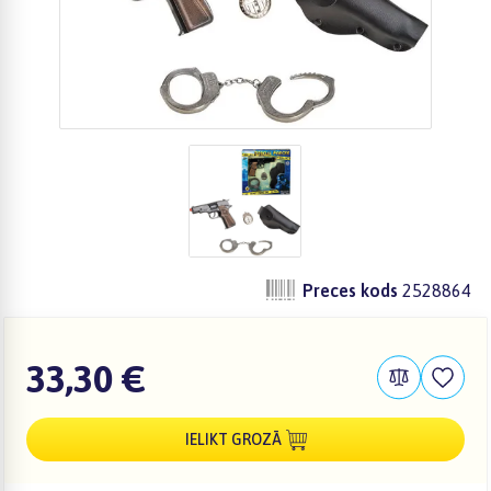
Preces kods
2528864
33,30 €
IELIKT GROZĀ