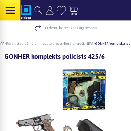
30 dienu bezmaksas atgriešana
/
Rotaļlietas, bērnu un mazuļu preces
/
Rotaļu ieroči, NERF
/
GONHER komplekts poli
GONHER komplekts policists 425/6