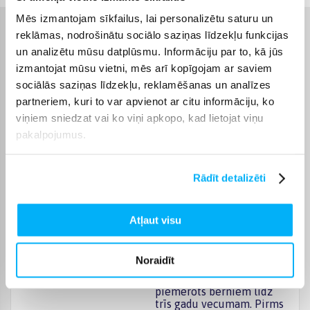
Mēs izmantojam sīkfailus, lai personalizētu saturu un
reklāmas, nodrošinātu sociālo saziņas līdzekļu funkcijas
Raksturlielumi
un analizētu mūsu datplūsmu. Informāciju par to, kā jūs
izmantojat mūsu vietni, mēs arī kopīgojam ar saviem
Ražotājs
GONHER GUNS
sociālās saziņas līdzekļu, reklamēšanas un analīzes
partneriem, kuri to var apvienot ar citu informāciju, ko
Rotaļlieta ir sertificēta un
atbilst Eiropas Savienības
viņiem sniedzat vai ko viņi apkopo, kad lietojat viņu
rotaļlietu prasībām. CE
pakalpojumus.
marķējumu atradīsiet uz
iepakojuma. Saglabājiet
CE sertifikāts
informāciju par ražotāju
Rādīt detalizēti
un importētāju
turpmākām atsauksmēm.
Tie ir norādīti uz
iepakojuma.
Atļaut visu
Produkta kategorija
Ieroči
Noraidīt
Sīku detaļu dēļ tas nav
piemērots bērniem līdz
trīs gadu vecumam. Pirms