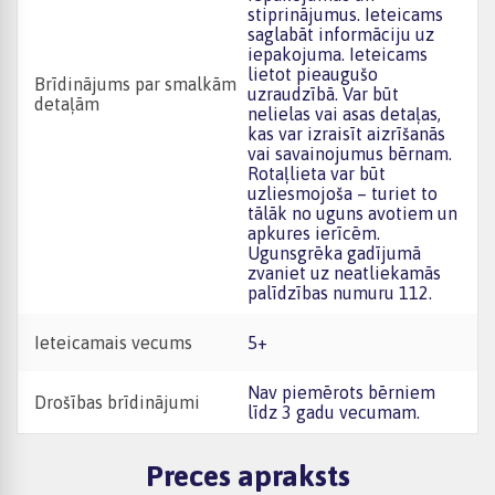
stiprinājumus. Ieteicams
saglabāt informāciju uz
iepakojuma. Ieteicams
lietot pieaugušo
Brīdinājums par smalkām
uzraudzībā. Var būt
detaļām
nelielas vai asas detaļas,
kas var izraisīt aizrīšanās
vai savainojumus bērnam.
Rotaļlieta var būt
uzliesmojoša – turiet to
tālāk no uguns avotiem un
apkures ierīcēm.
Ugunsgrēka gadījumā
zvaniet uz neatliekamās
palīdzības numuru 112.
Ieteicamais vecums
5+
Nav piemērots bērniem
Drošības brīdinājumi
līdz 3 gadu vecumam.
Preces apraksts