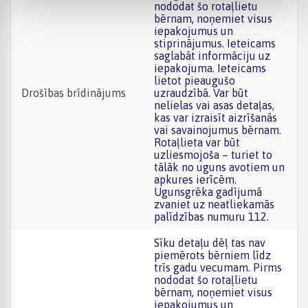
nododat šo rotaļlietu
bērnam, noņemiet visus
iepakojumus un
stiprinājumus. Ieteicams
saglabāt informāciju uz
iepakojuma. Ieteicams
lietot pieaugušo
Drošības brīdinājums
uzraudzībā. Var būt
nelielas vai asas detaļas,
kas var izraisīt aizrīšanās
vai savainojumus bērnam.
Rotaļlieta var būt
uzliesmojoša – turiet to
tālāk no uguns avotiem un
apkures ierīcēm.
Ugunsgrēka gadījumā
zvaniet uz neatliekamās
palīdzības numuru 112.
Sīku detaļu dēļ tas nav
piemērots bērniem līdz
trīs gadu vecumam. Pirms
nododat šo rotaļlietu
bērnam, noņemiet visus
iepakojumus un