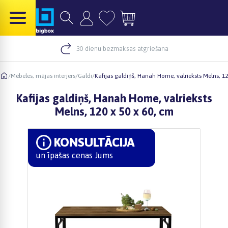
30 dienu bezmaksas atgriešana
/
Mēbeles, mājas interjers
/
Galdi
/
Kafijas galdiņš, Hanah Home, valrieksts Melns, 12
Kafijas galdiņš, Hanah Home, valrieksts
Melns, 120 x 50 x 60, cm
KONSULTĀCIJA
un īpašas cenas Jums