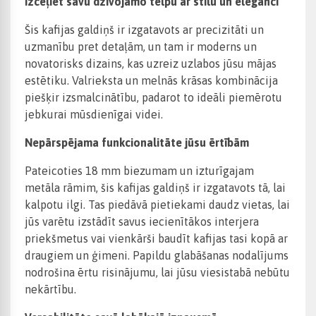
Izceļiet savu dzīvojamo telpu ar stilu un eleganci
Šis kafijas galdiņš ir izgatavots ar precizitāti un
uzmanību pret detaļām, un tam ir moderns un
novatorisks dizains, kas uzreiz uzlabos jūsu mājas
estētiku. Valrieksta un melnās krāsas kombinācija
piešķir izsmalcinātību, padarot to ideāli piemērotu
jebkurai mūsdienīgai videi.
Nepārspējama funkcionalitāte jūsu ērtībām
Pateicoties 18 mm biezumam un izturīgajam
metāla rāmim, šis kafijas galdiņš ir izgatavots tā, lai
kalpotu ilgi. Tas piedāvā pietiekami daudz vietas, lai
jūs varētu izstādīt savus iecienītākos interjera
priekšmetus vai vienkārši baudīt kafijas tasi kopā ar
draugiem un ģimeni. Papildu glabāšanas nodalījums
nodrošina ērtu risinājumu, lai jūsu viesistabā nebūtu
nekārtību.