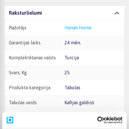
Raksturlielumi
Ražotājs
Hanah Home
Garantijas laiks
24 mēn.
Komplektēšanas valsts
Turcija
Svars, Kg
25
Produkta kategorija
Tabulas
Tabulas veids
Kafijas galdiņš
Tabulas forma
Apaļi/ovāli galdi