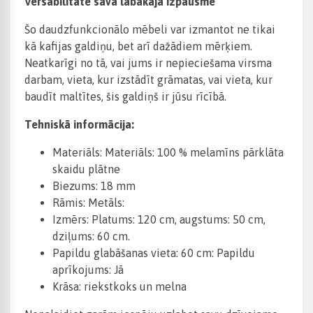
Versabilitāte savā labākajā izpausmē
Šo daudzfunkcionālo mēbeli var izmantot ne tikai
kā kafijas galdiņu, bet arī dažādiem mērķiem.
Neatkarīgi no tā, vai jums ir nepieciešama virsma
darbam, vieta, kur izstādīt grāmatas, vai vieta, kur
baudīt maltītes, šis galdiņš ir jūsu rīcībā.
Tehniskā informācija:
Materiāls: Materiāls: 100 % melamīns pārklāta
skaidu plātne
Biezums: 18 mm
Rāmis: Metāls:
Izmērs: Platums: 120 cm, augstums: 50 cm,
dziļums: 60 cm.
Papildu glabāšanas vieta: 60 cm: Papildu
aprīkojums: Jā
Krāsa: riekstkoks un melna