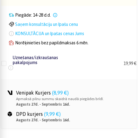
Piegāde: 14-28 d.d.
Saņem konsultāciju un īpašu cenu
KONSULTĀCIJA un īpašas cenas Jums
Norēķinieties bez papildmaksas 6 mēn.
Uznešanas/izkraušanas
pakalpojums
19,99 €
Venipak Kurjers
(
8,99 €
)
Apmaksā pilnu summu skaidrā naudā piegādes brīdī.
Augusts 27d. - Septembris 16d.
DPD kurjers
(
9,99 €
)
Augusts 27d. - Septembris 16d.