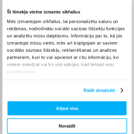
Koka putekļu plāksne
Galda virsmas materiāls
(MDF)
Šī tīmekļa vietne izmanto sīkfailus
Mēbeļu krāsa
Melns
Mēs izmantojam sīkfailus, lai personalizētu saturu un
reklāmas, nodrošinātu sociālo saziņas līdzekļu funkcijas
un analizētu mūsu datplūsmu. Informāciju par to, kā jūs
Ražotāja krāsa
Melns
izmantojat mūsu vietni, mēs arī kopīgojam ar saviem
sociālās saziņas līdzekļu, reklamēšanas un analīzes
Mēbeļu tips
Kafijas galdiņš
partneriem, kuri to var apvienot ar citu informāciju, ko
viņiem sniedzat vai ko viņi apkopo, kad lietojat viņu
Materiāls -
Kokskaidu plātnes (MDF)
pakalpojumus.
Augstums, cm -
50
Rādīt detalizēti
Platums, cm -
60
Atļaut visu
Garums, cm -
120
Noraidīt
Mājas telpa
Dzīvojamā istaba