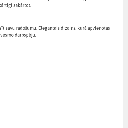
ārtīgi sakārtot.
t savu radošumu. Elegantais dizains, kurā apvienotas
edvesmo darbspēju.