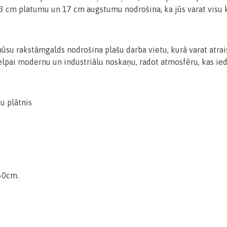
 33 cm platumu un 17 cm augstumu nodrošina, ka jūs varat visu k
 rakstāmgalds nodrošina plašu darba vietu, kurā varat atraisī
telpai modernu un industriālu noskaņu, radot atmosfēru, kas i
u plātnis
60cm.