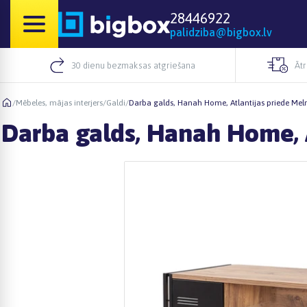
28446922
palidziba@bigbox.lv
30 dienu bezmaksas atgriešana
Āt
/
Mēbeles, mājas interjers
/
Galdi
/
Darba galds, Hanah Home, Atlantijas priede Meln
Darba galds, Hanah Home, A