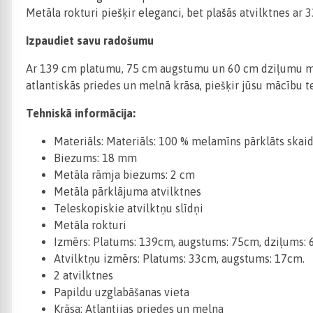
Metāla rokturi piešķir eleganci, bet plašās atvilktnes ar
Izpaudiet savu radošumu
Ar 139 cm platumu, 75 cm augstumu un 60 cm dziļumu mūsu
atlantiskās priedes un melnā krāsa, piešķir jūsu mācību 
Tehniskā informācija:
Materiāls: Materiāls: 100 % melamīns pārklāts skaid
Biezums: 18 mm
Metāla rāmja biezums: 2 cm
Metāla pārklājuma atvilktnes
Teleskopiskie atvilktņu slīdņi
Metāla rokturi
Izmērs: Platums: 139cm, augstums: 75cm, dziļums: 
Atvilktņu izmērs: Platums: 33cm, augstums: 17cm.
2 atvilktnes
Papildu uzglabāšanas vieta
Krāsa: Atlantijas priedes un melna