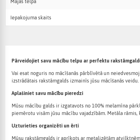
Mājas telpa
Iepakojuma skaits
Pārveidojiet savu mācību telpu ar perfektu rakstāmgald
Vai esat noguris no mācīšanās pārblīvētā un neiedvesmoj
izstrādātais rakstāmgalds izmainīs jūsu mācīšanās veidu.
Aplašiniet savu mācību pieredzi
Mūsu mācību galds ir izgatavots no 100% melamīna pārklā
piemērotu visām jūsu mācību vajadzībām. Metāla rāmis, k
Uzturieties organizēti un ērti
Mūsu rakstāmgalds ir aprīkots ar metalizētām atvilktnēm 