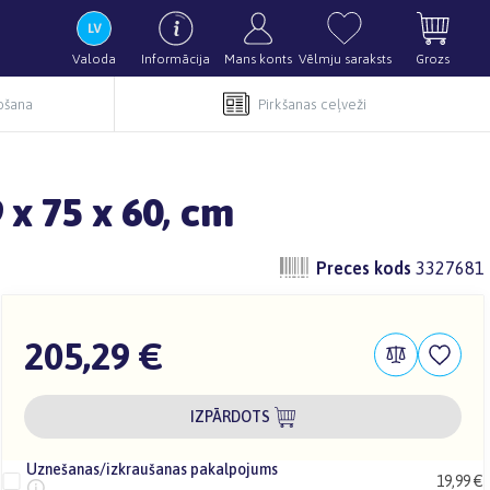
Valoda
Informācija
Mans konts
Vēlmju saraksts
Grozs
pošana
Pirkšanas ceļveži
x 75 x 60, cm
Preces kods
3327681
205,29 €
IZPĀRDOTS
Uznešanas/izkraušanas pakalpojums
19,99 €