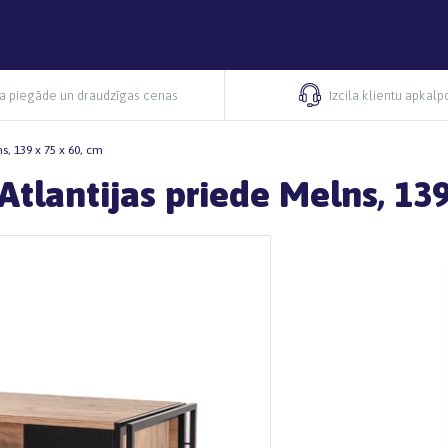
ra piegāde un draudzīgas cenas
Izcila klientu apkal
s, 139 x 75 x 60, cm
tlantijas priede Melns, 139 