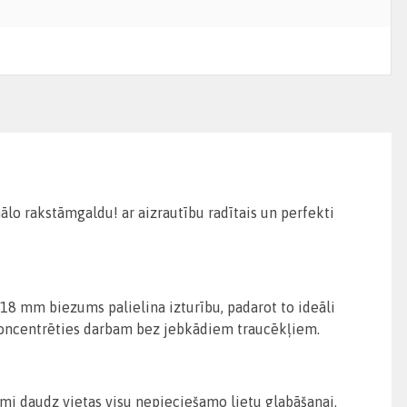
lo rakstāmgaldu! ar aizrautību radītais un perfekti
18 mm biezums palielina izturību, padarot to ideāli
 koncentrēties darbam bez jebkādiem traucēkļiem.
mi daudz vietas visu nepieciešamo lietu glabāšanai.