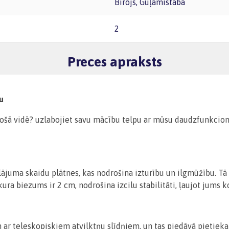
Birojs, Guļamistaba
2
Preces apraksts
u
ošā vidē? uzlabojiet savu mācību telpu ar mūsu daudzfunkcionā
juma skaidu plātnes, kas nodrošina izturību un ilgmūžību. Tā 
ura biezums ir 2 cm, nodrošina izcilu stabilitāti, ļaujot jums
ar teleskopiskiem atvilktņu slīdņiem, un tas piedāvā pietieka