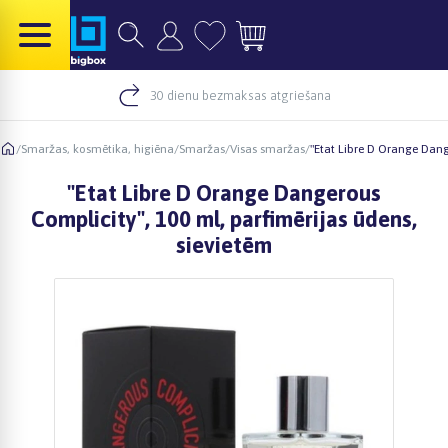
30 dienu bezmaksas atgriešana
/
Smaržas, kosmētika, higiēna
/
Smaržas
/
Visas smaržas
/
"Etat Libre D Orange Dang
"Etat Libre D Orange Dangerous
Complicity", 100 ml, parfimērijas ūdens,
sievietēm