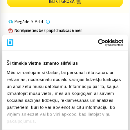
IELIKT GROZĀ
Piegāde: 5-9 d.d.
Norēķinieties bez papildmaksas 6 mēn.
Venipak pakomāts
(
2,99 €
)
Augusts 13d. - Augusts 19d.
Šī tīmekļa vietne izmanto sīkfailus
Venipak Kurjers
(
3,99 €
)
Mēs izmantojam sīkfailus, lai personalizētu saturu un
Apmaksā pilnu summu skaidrā naudā piegādes brīdī.
reklāmas, nodrošinātu sociālo saziņas līdzekļu funkcijas
Augusts 14d. - Augusts 20d.
un analizētu mūsu datplūsmu. Informāciju par to, kā jūs
Omniva pakomāts
(
3,99 €
)
izmantojat mūsu vietni, mēs arī kopīgojam ar saviem
Augusts 13d. - Augusts 19d.
sociālās saziņas līdzekļu, reklamēšanas un analīzes
Smartposti pakomāts
(
2,99 €
)
partneriem, kuri to var apvienot ar citu informāciju, ko
Augusts 13d. - Augusts 19d.
viņiem sniedzat vai ko viņi apkopo, kad lietojat viņu
DPD pakomāts
(
4,99 €
)
pakalpojumus.
Augusts 13d. - Augusts 19d.