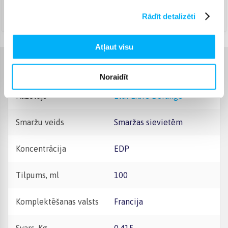
DPD kurjers
(
4,99 €
)
Rādīt detalizēti
Augusts 14d. - Augusts 20d.
Atļaut visu
Raksturlielumi
Noraidīt
Ražotājs
Etat Libre Dorange
Smaržu veids
Smaržas sievietēm
Koncentrācija
EDP
Tilpums, ml
100
Komplektēšanas valsts
Francija