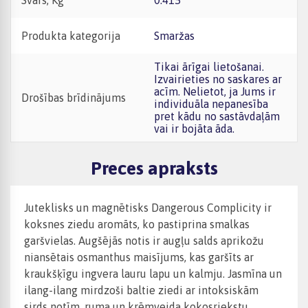
Svars, Kg
0.415
Produkta kategorija
Smaržas
Tikai ārīgai lietošanai.
Izvairieties no saskares ar
acīm. Nelietot, ja Jums ir
Drošības brīdinājums
individuāla nepanesība
pret kādu no sastāvdaļām
vai ir bojāta āda.
Preces apraksts
Juteklisks un magnētisks Dangerous Complicity ir
koksnes ziedu aromāts, ko pastiprina smalkas
garšvielas. Augšējās notis ir augļu salds aprikožu
niansētais osmanthus maisījums, kas garšīts ar
kraukšķīgu ingvera lauru lapu un kalmju. Jasmīna un
ilang-ilang mirdzoši baltie ziedi ar intoksiskām
sirds notīm. ruma un krēmveida kokosriekstu