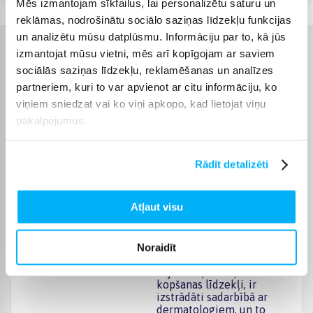
Mēs izmantojam sīkfailus, lai personalizētu saturu un
reklāmas, nodrošinātu sociālo saziņas līdzekļu funkcijas
un analizētu mūsu datplūsmu. Informāciju par to, kā jūs
izmantojat mūsu vietni, mēs arī kopīgojam ar saviem
Raksturlielumi
sociālās saziņas līdzekļu, reklamēšanas un analīzes
partneriem, kuri to var apvienot ar citu informāciju, ko
Ražotājs
Eucerin
viņiem sniedzat vai ko viņi apkopo, kad lietojat viņu
pakalpojumus.
Tilpums, ml
1000
Rādīt detalizēti
Komplektēšanas valsts
Vācija
Eucerin ir pazīstams vācu
Atļaut visu
dermokosmētikas zīmols,
kas specializējas jutīgas
un problemātiskas ādas
kopšanā. Eucerin produkti,
Noraidīt
tostarp mitrinātāji, serumi,
sejas un ķermeņa
kopšanas līdzekļi, ir
izstrādāti sadarbībā ar
dermatologiem, un to