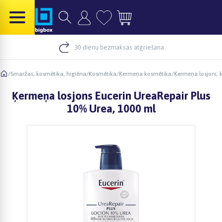
30 dienu bezmaksas atgriešana
/
Smaržas, kosmētika, higiēna
/
Kosmētika
/
Ķermeņa kosmētika
/
Ķermeņa losjoni, 
Ķermeņa losjons Eucerin UreaRepair Plus
10% Urea, 1000 ml