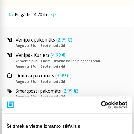
Piegāde: 14-20 d.d.
Venipak pakomāts
(
2,99 €
)
Augusts 26d. - Septembris 3d.
Venipak Kurjers
(
4,99 €
)
Apmaksā pilnu summu skaidrā naudā piegādes brīdī.
Augusts 27d. - Septembris 4d.
Omniva pakomāts
(
3,99 €
)
Augusts 26d. - Septembris 3d.
Smartposti pakomāts
(
2,99 €
)
Augusts 26d. - Septembris 3d.
DPD pakomāts
(
4,99 €
)
Augusts 26d. - Septembris 3d.
DPD kurjers
(
5,99 €
)
Šī tīmekļa vietne izmanto sīkfailus
Augusts 27d. - Septembris 4d.