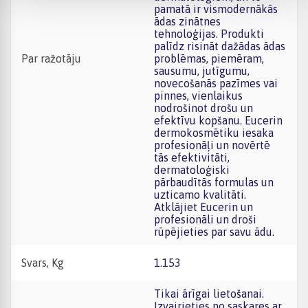
pamatā ir vismodernākās
ādas zinātnes
tehnoloģijas. Produkti
palīdz risināt dažādas ādas
Par ražotāju
problēmas, piemēram,
sausumu, jutīgumu,
novecošanās pazīmes vai
pinnes, vienlaikus
nodrošinot drošu un
efektīvu kopšanu. Eucerin
dermokosmētiku iesaka
profesionāļi un novērtē
tās efektivitāti,
dermatoloģiski
pārbaudītās formulas un
uzticamo kvalitāti.
Atklājiet Eucerin un
profesionāli un droši
rūpējieties par savu ādu.
Svars, Kg
1.153
Tikai ārīgai lietošanai.
Izvairieties no saskares ar