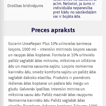
acīm. Nelietot, ja Jums ir
Drošības brīdinājums
individuāla nepanesība
pret kādu no sastāvdaļām
vai ir bojāta āda.
Preces apraksts
Eucerin UreaRepair Plus 10% urīnvielas ķermeņa
losjons, 1000 ml – intensīvi mitrinošs losjons sausas
un raupjas ādas kopšanai. Formula ar 10% urīnvielu
palīdz saglabāt ādas mitrumu, mīkstina un izlīdzina
ādu un mazina sausuma sajūtu. Losjons nomierina
kairinātu ādu, sniedz komforta sajūtu un palīdz ādai
saglabāt dabisko elastību. Produkts ir piemērots
ikdienas ādas kopšanai un padara ādu maigu un
gludu. Galvenās īpašības: Intensīvi mitrina un
mīkstina sausu ādu Palīdz mazināt ādas raupjumu
Nomierina kairinātu ādu Palīdz saglabāt ādas